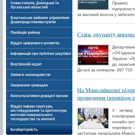
Премія) 
Севастополя, Донецької та
Луганської областей
підприємств
за вагомий внесок у забезпе
Баштанське районне управління
Держпродспоживслужби
Пробація району
Стань окупанту вироко
Відділ цифрового розвитку
Департаме
«Обʼєднана
Інформація про публічні закупівлі
України «Л
до захисник
Внутрішній аудит
Деталі за номером: 097 725
Зміни в законодавстві
Звернення громадян
На Миколаївщині підпр
проведення перевірок
Консультативно-дорадчі органи
Відділ інфраструктури,
У четвер,
містобудування та архітектури,
житлово-комунального
платформи
господарства та екології
онлайн-зу
перевірок
Безбар’єрність
заступник начальника Миколаї