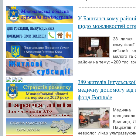
У Баштанському районі 
щодо можливостей отри
28 липня 
комунікац
виїзний о
малого та 
району на тему: «200 тис. гр
389 жителів Інгульськ
медичну допомогу від м
фонд Fortitude
Медична 
працювала 
Криниця, Л
Пацієнтів 
невролог, лікар ультразвуков