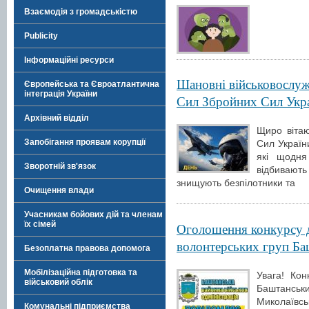
Взаємодія з громадськістю
Publicity
Інформаційні ресурси
Шановні військовослуж
Європейська та Євроатлантична
інтеграція України
Сил Збройних Сил Укра
Архівний відділ
Щиро віта
Запобігання проявам корупції
Сил Україн
які щодня
Зворотній зв'язок
відбивают
знищують безпілотники та
Очищення влади
Учасникам бойових дій та членам
їх сімей
Оголошення конкурсу д
волонтерських груп Ба
Безоплатна правова допомога
Мобілізаційна підготовка та
Увага! Ко
військовий облік
Баштанськи
Миколаївсь
Комунальні підприємства