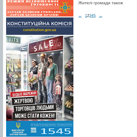
Жителі громади також
←
1
2
3
4
5
→