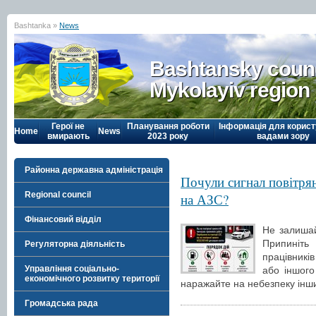
Bashtanka »
News
Bashtansky counc
Mykolayiv region
Герої не
Планування роботи
Інформація для корист
Home
News
вмирають
2023 року
вадами зору
Районна державна адміністрація
Почули сигнал повітрян
Regional council
на АЗС?
Фінансовий відділ
Не залишай
Припиніт
Регуляторна діяльність
працівникі
Управління соціально-
або іншого
економічного розвитку території
наражайте на небезпеку інш
Громадська рада