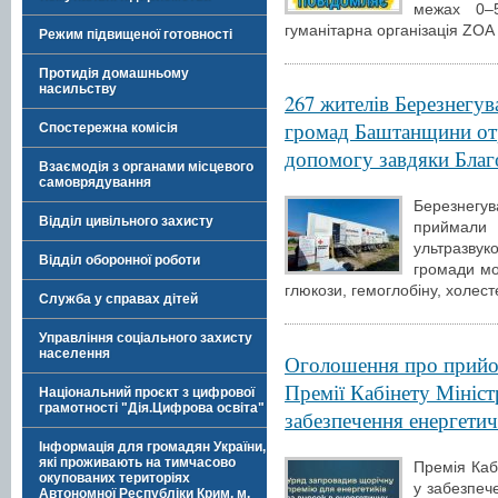
межах 0–5
гуманітарна організація ZOA
Режим підвищеної готовності
Протидія домашньому
насильству
267 жителів Березнегув
громад Баштанщини от
Спостережна комісія
допомогу завдяки Благо
Взаємодія з органами місцевого
самоврядування
Березнегува
Відділ цивільного захисту
приймали 
ультразвук
Відділ оборонної роботи
громади мо
глюкози, гемоглобіну, холест
Служба у справах дітей
Управління соціального захисту
населення
Оголошення про прийо
Премії Кабінету Мініст
Національний проєкт з цифрової
грамотності "Дія.Цифрова освіта"
забезпечення енергетич
Інформація для громадян України,
які проживають на тимчасово
Премія Кабі
окупованих територіях
у забезпече
Автономної Республіки Крим, м.