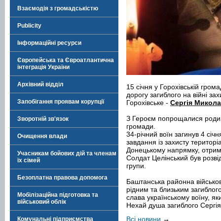
Взаємодія з громадськістю
Publicity
Інформаційні ресурси
Європейська та Євроатлантична
інтеграція України
Архівний відділ
15 січня у Горохівській гром
дорогу загиблого на війні за
Запобігання проявам корупції
Горохівське -
Сергія Микола
З Героєм попрощалися родина
Зворотній зв'язок
громади.
34-річний воїн загинув 4 січ
Очищення влади
завдання із захисту територі
Донецькому напрямку, отрима
Учасникам бойових дій та членам
Солдат Целінський був розв
їх сімей
групи.
Безоплатна правова допомога
Баштанська районна військов
рідним та близьким загиблого
Мобілізаційна підготовка та
слава українському воїну, як
військовий облік
Нехай душа загиблого Сергія
Всі новини
→
Комунальні підприємства