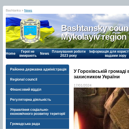
Bashtanka »
News
Bashtansky counc
Mykolayiv region
Герої не
Планування роботи
Інформація для корист
Home
News
вмирають
2023 року
вадами зору
Районна державна адміністрація
У Горохівській громаді
захисником України
Regional council
17/01/2024
Фінансовий відділ
Регуляторна діяльність
Управління соціально-
економічного розвитку території
Громадська рада