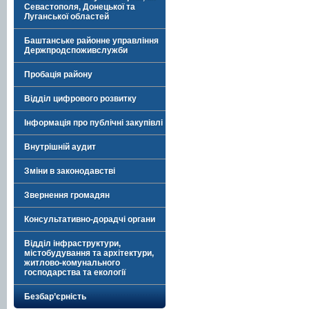
Севастополя, Донецької та
Луганської областей
Баштанське районне управління
Держпродспоживслужби
Пробація району
Відділ цифрового розвитку
Інформація про публічні закупівлі
Внутрішній аудит
Зміни в законодавстві
Звернення громадян
Консультативно-дорадчі органи
Відділ інфраструктури,
містобудування та архітектури,
житлово-комунального
господарства та екології
Безбар’єрність