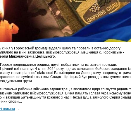
5 січня у Горохівській громаді віддали шану та провели в останню дорогу
агиблого на війні захисника, військовослужбовця, мешканця с. Горохівське -
ергія Миколайовича Целіцького.
 Героєм попрощалися родина, друзі, побратими та всі жителі громади.
4-річний воїн загинув 4 січня 2024 року під час виконання бойового завдання із
ахисту територіальної цілісності Батьківщини на Донецькому напрямку, отрим
оранення не сумісні з життям. Солдат Целіцький був розвідником-кулеметник
озвідувальної групи.
аштанська районна військова адміністрація висловлює щирі співчуття рідним 
лизьким загиблого військовослужбовця. Вічна пам’ять і слава українському воїну
кий захищав Батьківщину та кожного з нас! Нехай душа загиблого Сергія знай
ічний спокій…
сі новини
→