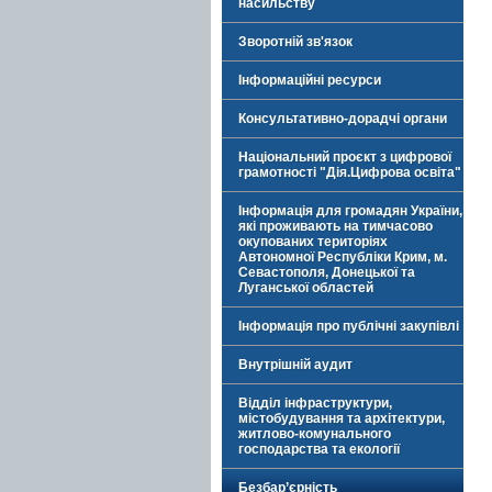
насильству
Зворотній зв'язок
Інформаційні ресурси
Консультативно-дорадчі органи
Національний проєкт з цифрової
грамотності "Дія.Цифрова освіта"
Інформація для громадян України,
які проживають на тимчасово
окупованих територіях
Автономної Республіки Крим, м.
Севастополя, Донецької та
Луганської областей
Інформація про публічні закупівлі
Внутрішній аудит
Відділ інфраструктури,
містобудування та архітектури,
житлово-комунального
господарства та екології
Безбар’єрність