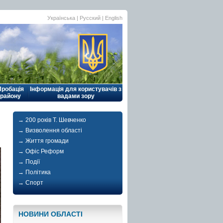
Українська |
Русский
|
English
Пробація
Інформація для користувачів з
району
вадами зору
→ 200 років Т. Шевченко
→ Визволення області
→ Життя громади
→ Офіс Реформ
→ Події
→ Політика
→ Спорт
НОВИНИ ОБЛАСТI