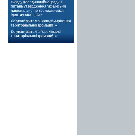
складу Координаційної ради з
питань утвердження української
національної та громадянської
ідентичності при »
До уваги жителів Володимирівської
територіальної громади! »
До уваги жителів Горохівської
територіальної громади! »