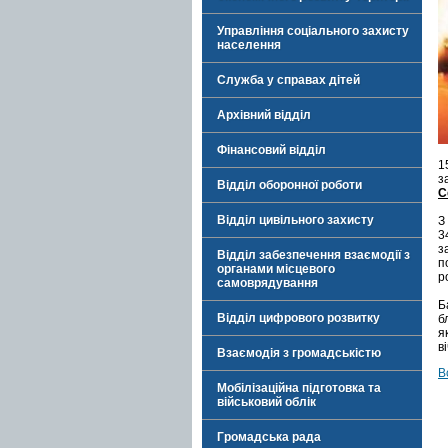
Управління соціального захисту
населення
Служба у справах дітей
Архівний відділ
Фінансовий відділ
1
з
Відділ оборонної роботи
С
Відділ цивільного захисту
З
3
з
Відділ забезпечення взаємодії з
п
органами місцевого
р
самоврядування
Б
Відділ цифрового розвитку
б
я
в
Взаємодія з громадськістю
В
Мобілізаційна підготовка та
військовий облік
Громадська рада