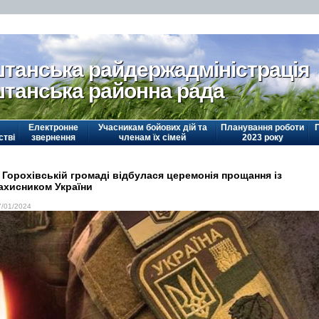
танська райдержадміністрація
танська районна рада
Електронне
Учасникам бойових дій та
Планування роботи
стві
звернення
членам їх сімей
2023 року
 Горохівській громаді відбулася церемонія прощання із
ахисником України
7/01/2024