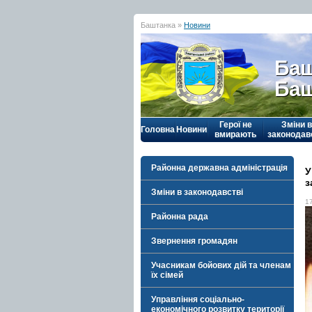
Баштанка »
Новини
Баш
Баш
Герої не
Зміни в
Головна
Новини
вмирають
законодав
Районна державна адміністрація
У
з
Зміни в законодавстві
1
Районна рада
Звернення громадян
Учасникам бойових дій та членам
їх сімей
Управління соціально-
економічного розвитку території