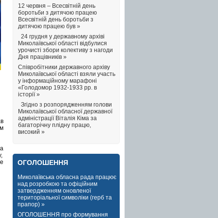
12 червня – Всесвітній день
боротьби з дитячою працею
Всесвітній день боротьби з
дитячою працею був »
24 грудня у державному архіві
Миколаївської області відбулися
урочисті збори колективу з нагоди
Дня працівників »
Співробітники державного архіву
Миколаївської області взяли участь
у інформаційному марафоні
«Голодомор 1932-1933 рр. в
історії »
Згідно з розпорядженням голови
Миколаївської обласної державної
адміністрації Віталія Кіма за
ав
багаторічну плідну працю,
ом
високий »
та
,
ОГОЛОШЕННЯ
де
Миколаївська обласна рада працює
над розробкою та офіційним
затвердженням оновленої
територіальної символіки (герб та
прапор) »
ОГОЛОШЕННЯ про формування