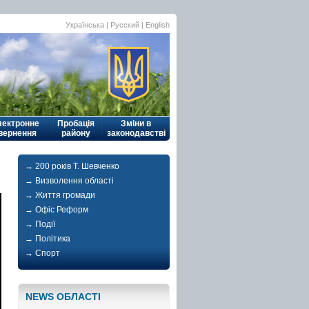
Українська
|
Русский
| English
лектронне
Пробація
Зміни в
вернення
району
законодавстві
→ 200 років Т. Шевченко
→ Визволення області
→ Життя громади
→ Офіс Реформ
→ Події
→ Політика
→ Спорт
NEWS ОБЛАСТI