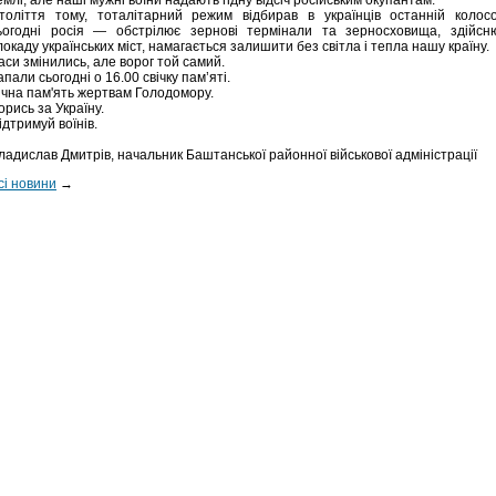
емлі, але наші мужні воїни надають гідну відсіч російським окупантам.
толіття тому, тоталітарний режим відбирав в українців останній колосо
ьогодні росія — обстрілює зернові термінали та зерносховища, здійсн
локаду українських міст, намагається залишити без світла і тепла нашу країну.
аси змінились, але ворог той самий.
апали сьогодні о 16.00 свічку пам’яті.
ічна пам'ять жертвам Голодомору.
орись за Україну.
ідтримуй воїнів.
ладислав Дмитрів, начальник Баштанської районної військової адміністрації
сі новини
→