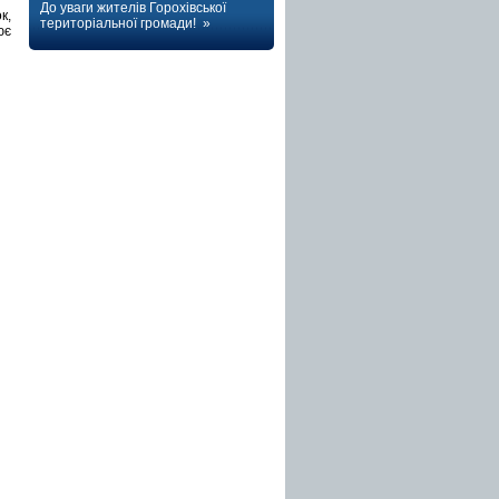
До уваги жителів Горохівської
к,
територіальної громади! »
ює