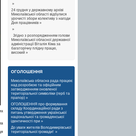
»
24 грудня у державному архіві
Миколаївської області відбулися
урочисті збори колективу з нагоди
Дня працівників »
»
Згідно з розпорядженням голови
Миколаївської обласної державної
адміністрації Віталія Кіма за
багаторічну плідну працю,
високий »
ОГОЛОШЕННЯ
Миколаївська обласна рада працює
над розробкою та офіційним
затвердженням оновленої
територіальної символіки (герб та
прапор) »
ОГОЛОШЕННЯ про формування
складу Координаційної ради з
их
питань утвердження української
національної та громадянської
ідентичності при »
ла
До уваги жителів Володимирівської
територіальної громади! »
ця