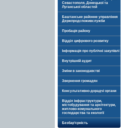
Севастополя, Донецької та
Луганської областей
Баштанське районне управління
Держпродспоживслужби
Пробація району
Відділ цифрового розвитку
Інформація про публічні закупівлі
Внутрішній аудит
Зміни в законодавстві
Звернення громадян
Консультативно-дорадчі органи
Відділ інфраструктури,
містобудування та архітектури,
житлово-комунального
господарства та екології
Безбар’єрність