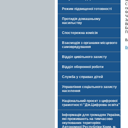
з
С
с
Режим підвищеної готовності
б
Ч
Протидія домашньому
З
насильству
В
Б
П
Спостережна комісія
В
Взаємодія з органами місцевого
самоврядування
В
Відділ цивільного захисту
Відділ оборонної роботи
Служба у справах дітей
Управління соціального захисту
населення
Національний проєкт з цифрової
грамотності "Дія.Цифрова освіта"
Інформація для громадян України,
які проживають на тимчасово
окупованих територіях
Автономної Республіки Крим, м.