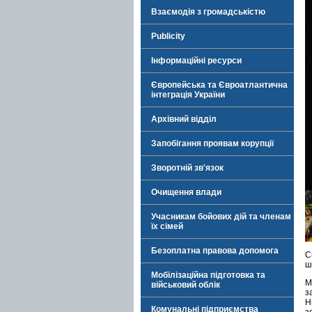
Взаємодія з громадськістю
Publicity
Інформаційні ресурси
Європейська та Євроатлантична
інтеграція України
Архівний відділ
Запобігання проявам корупції
Зворотній зв'язок
Очищення влади
Учасникам бойових дій та членам
їх сімей
Безоплатна правова допомога
С
ш
Мобілізаційна підготовка та
М
військовий облік
з
Н
Комунальні підприємства