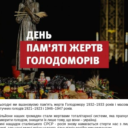
ьогодні ми вшановуємо пам’ять жертв Голодомору 1932–1933 років і масов
тучних голодів 1921–1923 і 1946–1947 років.
ільйони наших громадян стали жертвами тоталітарної системи, яка прагну
аморити голодом, знищити їх лише тому, що вони – українці.
ині нащадок сталінського СРСР - росія знову намагається стерти нас з ли