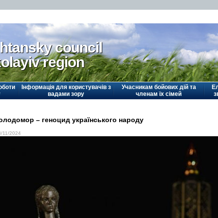
htansky council
olayiv region
оботи
Інформація для користувачів з
Учасникам бойових дій та
Е
у
вадами зору
членам їх сімей
з
олодомор – геноцид українського народу
3/11/2024