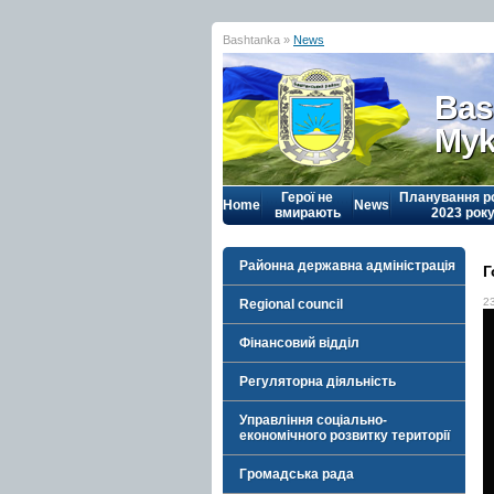
Bashtanka »
News
Bas
Myk
Герої не
Планування р
Home
News
вмирають
2023 рок
Районна державна адміністрація
Г
2
Regional council
Фінансовий відділ
Регуляторна діяльність
Управління соціально-
економічного розвитку території
Громадська рада