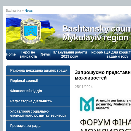
Bashtanka »
News
Bashtansky counc
Mykolayiv region
Герої не
Планування роботи
Інформація для корист
Home
News
вмирають
2023 року
вадами зору
Районна державна адміністрація
Запрошуємо представни
можливостей
Regional council
25/11/2024
Фінансовий відділ
Регуляторна діяльність
Управління соціально-
економічного розвитку території
Громадська рада