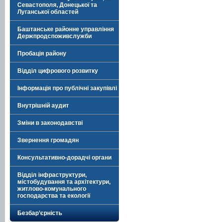
Севастополя, Донецької та
Луганської областей
Баштанське районне управління
Держпродспоживслужби
Пробація району
Відділ цифрового розвитку
Інформація про публічні закупівлі
Внутрішній аудит
Зміни в законодавстві
Звернення громадян
Консультативно-дорадчі органи
Відділ інфраструктури,
містобудування та архітектури,
житлово-комунального
господарства та екології
Безбар’єрність