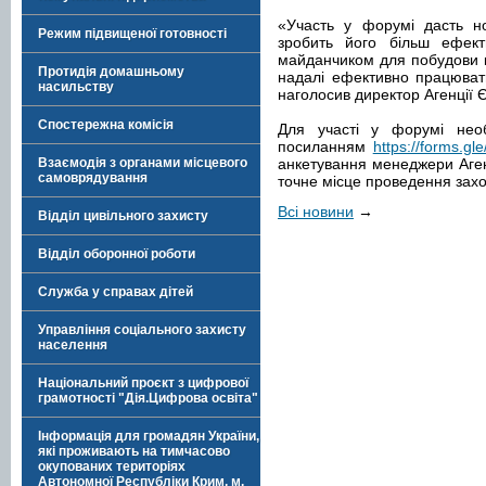
«Участь у форумі дасть но
Режим підвищеної готовності
зробить його більш ефект
майданчиком для побудови ко
Протидія домашньому
надалі ефективно працювати
насильству
наголосив директор Агенції 
Спостережна комісія
Для участі у форумі необ
посиланням
https://forms.g
Взаємодія з органами місцевого
анкетування менеджери Агенц
самоврядування
точне місце проведення захо
Всі новини
→
Відділ цивільного захисту
Відділ оборонної роботи
Служба у справах дітей
Управління соціального захисту
населення
Національний проєкт з цифрової
грамотності "Дія.Цифрова освіта"
Інформація для громадян України,
які проживають на тимчасово
окупованих територіях
Автономної Республіки Крим, м.