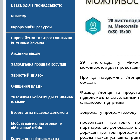
Взаємодія з громадськістю
Publicity
Інформаційні ресурси
Європейська та Євроатлантична
інтеграція України
Архівний відділ
29 листопада у Микола
Запобігання проявам корупції
можливостей для представник
Зворотній зв'язок
Про це повідомляє Агенція
області.
Очищення влади
Фахівці Агенції та предст
підприємців із актуальними
Учасникам бойових дій та членам
їх сімей
фінансової підтримки.
Зокрема, у програмі заходу:
Безоплатна правова допомога
презентація грантових п
Мобілізаційна підготовка та
партнерів, що допомагають в
військовий облік
державні грантові програми т
реальні кейси успішних грант
Комунальні підприємства