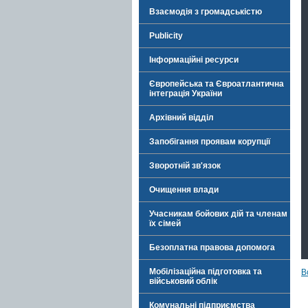
Взаємодія з громадськістю
Publicity
Інформаційні ресурси
Європейська та Євроатлантична
інтеграція України
Архівний відділ
Запобігання проявам корупції
Зворотній зв'язок
Очищення влади
Учасникам бойових дій та членам
їх сімей
Безоплатна правова допомога
Мобілізаційна підготовка та
В
військовий облік
Комунальні підприємства