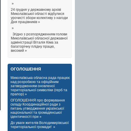
»
24 грудня у державному архіві
Миколаївської області відбулися
урочисті збори колективу з нагоди
Дня працівників »
»
Згідно з розпорядженням голови
Миколаївської обласної державної
адміністрації Віталія Кіма за
багаторічну плідну працю,
високий »
ОГОЛОШЕННЯ
Миколаївська обласна рада працює
над розробкою та офіційним
затвердженням оновленої
територіальної символіки (герб та
прапор) »
ОГОЛОШЕННЯ про формування
складу Координаційної ради з
питань утвердження української
національної та громадянської
ідентичності при »
До уваги жителів Володимирівської
територіальної громади! »