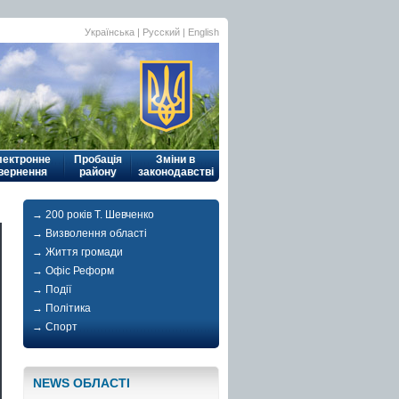
Українська
|
Русский
| English
лектронне
Пробація
Зміни в
вернення
району
законодавстві
→ 200 років Т. Шевченко
→ Визволення області
→ Життя громади
→ Офіс Реформ
→ Події
→ Політика
→ Спорт
NEWS ОБЛАСТI