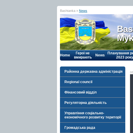
Bashtanka »
News
Bas
Myk
Герої не
Планування р
Home
News
вмирають
2023 рок
Районна державна адміністрація
0
Regional council
Фінансовий відділ
Регуляторна діяльність
Управління соціально-
економічного розвитку території
Громадська рада