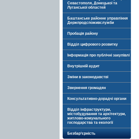
Севастополя, Донецької та
Луганської областей
Баштанське районне управління
Держпродспоживслужби
Пробація району
Відділ цифрового розвитку
Інформація про публічні закупівлі
Внутрішній аудит
Зміни в законодавстві
Звернення громадян
Консультативно-дорадчі органи
Відділ інфраструктури,
містобудування та архітектури,
житлово-комунального
господарства та екології
Безбар’єрність