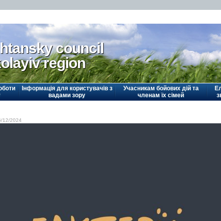
htansky council
olayiv region
оботи
Інформація для користувачів з
Учасникам бойових дій та
Е
у
вадами зору
членам їх сімей
з
6/12/2024