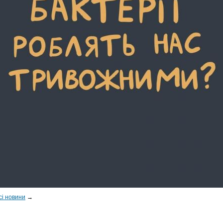
сі новини
→