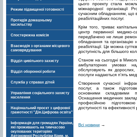
цього проекту стала можл
міжнародної організації P
Режим підвищеної готовності
сучасним обладнанням, що 
реабілітаційних послуг.
Протидія домашньому
насильству
Крім того, триває капіталь
центр первинної медико-с
Спостережна комісія
передбачено не лише ремонт
обладнання та організацію 
Взаємодія з органами місцевого
реабілітації. Це можна суттєв
самоврядування
доступність для більшого кол
Станом на сьогодні в Микола
Відділ цивільного захисту
амбулаторних умовах на
обслуговують як дорослих, 
Відділ оборонної роботи
послуги надаються п'ять мед
Служба у справах дітей
Створення сучасної інфрас
послуг, а також підготовк
основними складовими п
Управління соціального захисту
населення
Оснащення медичних заклад
професійною підготовко
доступності та ефективності 
Національний проєкт з цифрової
грамотності "Дія.Цифрова освіта"
Інформація для громадян України,
Всі новини
→
які проживають на тимчасово
окупованих територіях
Автономної Республіки Крим, м.