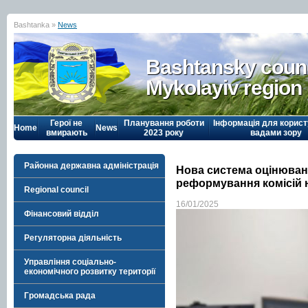
Bashtanka »
News
Bashtansky counc
Mykolayiv region
Герої не
Планування роботи
Інформація для корист
Home
News
вмирають
2023 року
вадами зору
Районна державна адміністрація
Нова система оцінюванн
реформування комісій 
Regional council
16/01/2025
Фінансовий відділ
Регуляторна діяльність
Управління соціально-
економічного розвитку території
Громадська рада