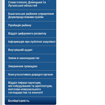
Севастополя, Донецької та
Луганської областей
Баштанське районне управління
Держпродспоживслужби
Пробація району
Відділ цифрового розвитку
Інформація про публічні закупівлі
Внутрішній аудит
Зміни в законодавстві
Звернення громадян
Консультативно-дорадчі органи
Відділ інфраструктури,
містобудування та архітектури,
житлово-комунального
господарства та екології
Безбар’єрність