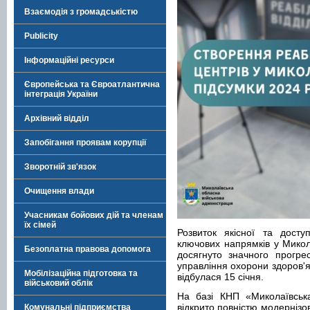
Взаємодія з громадськістю
Publicity
Інформаційні ресурси
Європейська та Євроатлантична
інтеграція України
Архівний відділ
Запобігання проявам корупції
Зворотній зв'язок
Очищення влади
Учасникам бойових дій та членам
їх сімей
Розвиток якісної та досту
ключових напрямків у Микола
Безоплатна правова допомога
досягнуто значного прогре
управління охорони здоров'я
Мобілізаційна підготовка та
відбулася 15 січня.
військовий облік
На базі КНП «Миколаївськ
відкрито повністю модернізов
Комунальні підприємства