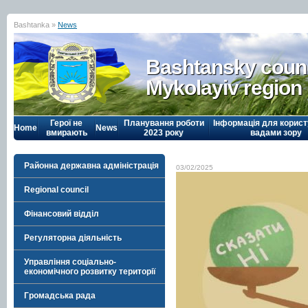
Bashtanka »
News
Bashtansky counc
Mykolayiv region
Герої не
Планування роботи
Інформація для корист
Home
News
вмирають
2023 року
вадами зору
Районна державна адміністрація
03/02/2025
Regional council
Фінансовий відділ
Регуляторна діяльність
Управління соціально-
економічного розвитку території
Громадська рада