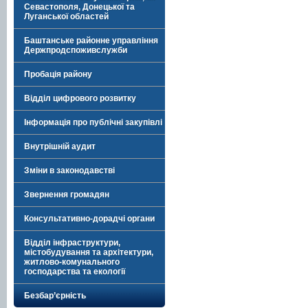
Севастополя, Донецької та
Луганської областей
Баштанське районне управління
Держпродспоживслужби
Пробація району
Відділ цифрового розвитку
Інформація про публічні закупівлі
Внутрішній аудит
Зміни в законодавстві
Звернення громадян
Консультативно-дорадчі органи
Відділ інфраструктури,
містобудування та архітектури,
житлово-комунального
господарства та екології
Безбар’єрність