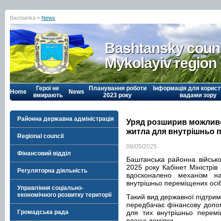
Bashtanka »
News
Bashtansky counc
Mykolayiv region
Герої не
Планування роботи
Інформація для корист
Home
News
вмирають
2023 року
вадами зору
Районна державна адміністрація
Уряд розширив можливо
житла для внутрішньо 
Regional council
08/05/2025
Фінансовий відділ
Баштанська районна військо
2025 року Кабінет Міністрі
Регуляторна діяльність
вдосконалено механізм 
внутрішньо переміщених осі
Управління соціально-
економічного розвитку території
Такий вид державної підтрим
передбачає фінансову допом
Громадська рада
для тих внутрішньо перемі
власні домівки.