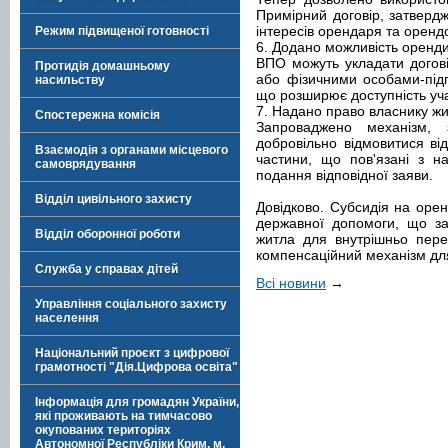
Примірний договір, затверд
інтересів орендаря та оренд
Режим підвищеної готовності
6. Додано можливість оренди
ВПО можуть укладати догов
Протидія домашньому
або фізичними особами-під
насильству
що розширює доступність уча
7. Надано право власнику жи
Спостережна комісія
Запроваджено механізм,
добровільно відмовитися від
Взаємодія з органами місцевого
частини, що пов'язані з 
самоврядування
подання відповідної заяви.
Відділ цивільного захисту
Довідково. Субсидія на ор
державної допомоги, що за
Відділ оборонної роботи
житла для внутрішньо пере
компенсаційний механізм для
Служба у справах дітей
Всі новини
→
Управління соціального захисту
населення
Національний проєкт з цифрової
грамотності "Дія.Цифрова освіта"
Інформація для громадян України,
які проживають на тимчасово
окупованих територіях
Автономної Республіки Крим, м.