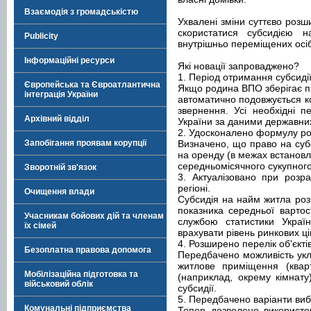
Взаємодія з громадськістю
Ухвалені зміни суттєво розш
скористатися субсидією 
Publicity
внутрішньо переміщених осіб
Інформаційні ресурси
Які новації запроваджено?
1. Період отримання субсиді
Європейська та Євроатлантична
Якщо родина ВПО зберігає п
інтеграція України
автоматично подовжується ко
звернення. Усі необхідні 
Архівний відділ
України за даними державних
2. Удосконалено формулу роз
Запобігання проявам корупції
Визначено, що право на суб
на оренду (в межах встанов
середньомісячного сукупног
Зворотній зв'язок
3. Актуалізовано при розра
регіоні.
Очищення влади
Субсидія на найм житла роз
показника середньої варто
Учасникам бойових дій та членам
службою статистики Украї
їх сімей
врахувати рівень ринкових ці
4. Розширено перелік об'єкті
Безоплатна правова допомога
Передбачено можливість ук
житлове приміщення (квар
Мобілізаційна підготовка та
(наприклад, окрему кімнат
військовий облік
субсидії.
5. Передбачено варіанти ви
Комунальні підприємства
Тепер дозволено використов