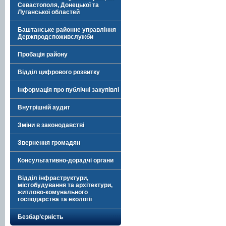
Севастополя, Донецької та
Луганської областей
Баштанське районне управління
Держпродспоживслужби
Пробація району
Відділ цифрового розвитку
Інформація про публічні закупівлі
Внутрішній аудит
Зміни в законодавстві
Звернення громадян
Консультативно-дорадчі органи
Відділ інфраструктури,
містобудування та архітектури,
житлово-комунального
господарства та екології
Безбар’єрність