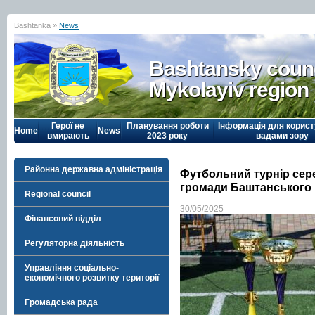
Bashtanka »
News
Bashtansky counc
Mykolayiv region
Герої не
Планування роботи
Інформація для корист
Home
News
вмирають
2023 року
вадами зору
Районна державна адміністрація
Футбольний турнір сере
громади Баштанського
Regional council
30/05/2025
Фінансовий відділ
Регуляторна діяльність
Управління соціально-
економічного розвитку території
Громадська рада