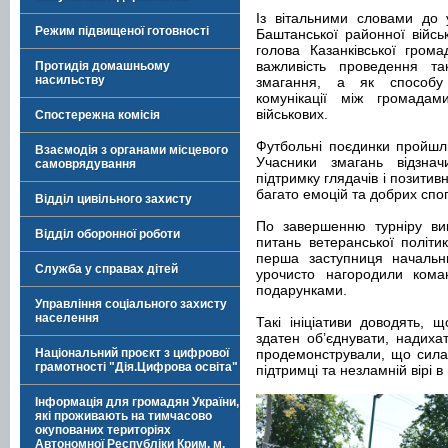
Із вітальними словами до 
Режим підвищеної готовності
Баштанської районної військ
голова Казанківської гром
важливість проведення т
Протидія домашньому
насильству
змагання, а як способу 
комунікації між громадам
військових.
Спостережна комісія
Футбольні поєдинки пройшл
Взаємодія з органами місцевого
Учасники змагань відзнач
самоврядування
підтримку глядачів і позитив
багато емоцій та добрих спог
Відділ цивільного захисту
По завершенню турніру вик
Відділ оборонної роботи
питань ветеранської політ
перша заступниця начальн
Служба у справах дітей
урочисто нагородили кома
подарунками.
Управління соціального захисту
населення
Такі ініціативи доводять, 
здатен об’єднувати, надиха
Національний проєкт з цифрової
продемонстрували, що сила 
грамотності "Дія.Цифрова освіта"
підтримці та незламній вірі в
Інформація для громадян України,
які проживають на тимчасово
окупованих територіях
Автономної Республіки Крим, м.