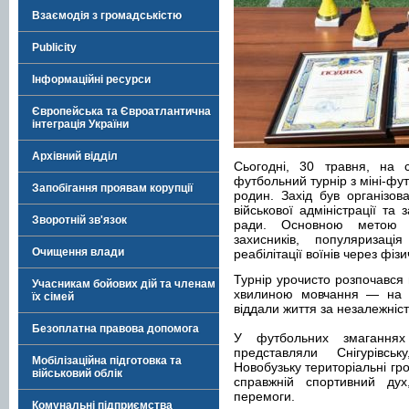
Взаємодія з громадськістю
Publicity
Інформаційні ресурси
Європейська та Євроатлантична
інтеграція України
Архівний відділ
Сьогодні, 30 травня, на с
футбольний турнір з міні-фут
Запобігання проявам корупції
родин. Захід був організов
військової адміністрації та 
Зворотній зв'язок
ради. Основною метою т
захисників, популяризац
Очищення влади
реабілітації воїнів через фізи
Турнір урочисто розпочався
Учасникам бойових дій та членам
хвилиною мовчання — на зн
їх сімей
віддали життя за незалежніст
Безоплатна правова допомога
У футбольних змаганнях
представляли Снігурівськ
Мобілізаційна підготовка та
Новобузьку територіальні г
військовий облік
справжній спортивний дух
перемоги.
Комунальні підприємства