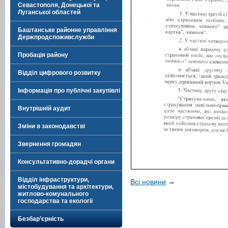
Севастополя, Донецької та
Луганської областей
Баштанське районне управління
Держпродспоживслужби
Пробація району
Відділ цифрового розвитку
Інформація про публічні закупівлі
Внутрішній аудит
Зміни в законодавстві
Звернення громадян
Консультативно-дорадчі органи
Відділ інфраструктури,
Всі новини
→
містобудування та архітектури,
житлово-комунального
господарства та екології
Безбар’єрність