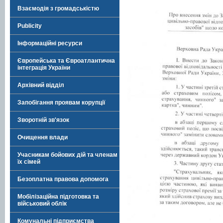
Взаємодія з громадськістю
Publicity
Інформаційні ресурси
Європейська та Євроатлантична
інтеграція України
Архівний відділ
Запобігання проявам корупції
Зворотній зв'язок
Очищення влади
Учасникам бойових дій та членам
їх сімей
Безоплатна правова допомога
Мобілізаційна підготовка та
військовий облік
Комунальні підприємства