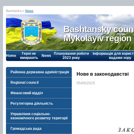
Bashtanka »
News
Bashtansky counc
Mykolayiv region
Герої не
Планування роботи
Інформація для корист
Home
News
вмирають
2023 року
вадами зору
Районна державна адміністрація
Нове в законодавстві
Regional council
05/06/2025
Фінансовий відділ
Регуляторна діяльність
Управління соціально-
економічного розвитку території
Громадська рада