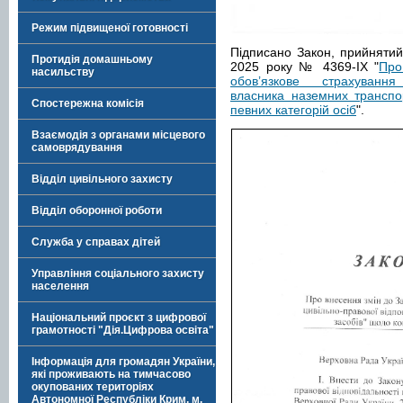
Режим підвищеної готовності
Підписано Закон, прийнятий
Протидія домашньому
2025 року № 4369-IX "
Про
насильству
обов’язкове страхування 
власника наземних транспо
Спостережна комісія
певних категорій осіб
".
Взаємодія з органами місцевого
самоврядування
Відділ цивільного захисту
Відділ оборонної роботи
Служба у справах дітей
Управління соціального захисту
населення
Національний проєкт з цифрової
грамотності "Дія.Цифрова освіта"
Інформація для громадян України,
які проживають на тимчасово
окупованих територіях
Автономної Республіки Крим, м.