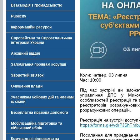
Взаємодія з громадськістю
Publicity
Інформаційні ресурси
Європейська та Євроатлантична
інтеграція України
Архівний відділ
Запобігання проявам корупції
Коли: четвер, 03 липня
Зворотній зв'язок
Час: 10:00
Очищення влади
Під час зустрічі ви зможе
управління ДПС у Микол
Учасникам бойових дій та членам
особливостей реєстрації та
їх сімей
реєстраторів розрахункови
розрахункових операцій.
Безоплатна правова допомога
Реєстрація на зустріч досту
Мобілізаційна підготовка та
https://forms.gle/vdrPJShTm
військовий облік
Посилання для приєднання 
Комунальні підприємства