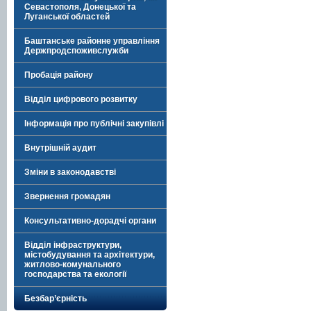
Севастополя, Донецької та
Луганської областей
Баштанське районне управління
Держпродспоживслужби
Пробація району
Відділ цифрового розвитку
Інформація про публічні закупівлі
Внутрішній аудит
Зміни в законодавстві
Звернення громадян
Консультативно-дорадчі органи
Відділ інфраструктури,
містобудування та архітектури,
житлово-комунального
господарства та екології
Безбар’єрність