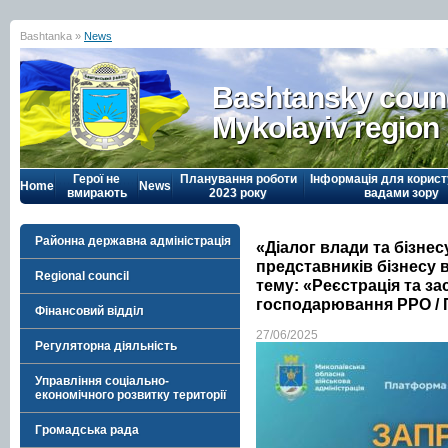
Bashtanka »
News
Bashtansky counc
Mykolayiv region
Герої не
Планування роботи
Інформація для корист
Home
News
вмирають
2023 року
вадами зору
Районна державна адміністрація
«Діалог влади та бізне
представників бізнесу в
Regional council
тему: «Реєстрація та з
господарювання РРО /
Фінансовий відділ
27/06/2025
Регуляторна діяльність
Управління соціально-
економічного розвитку території
Громадська рада