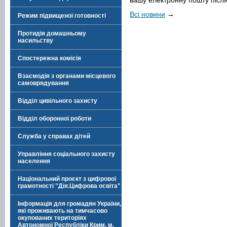
вашу електронну пошту після
Всі новини
→
Режим підвищеної готовності
Протидія домашньому
насильству
Спостережна комісія
Взаємодія з органами місцевого
самоврядування
Відділ цивільного захисту
Відділ оборонної роботи
Служба у справах дітей
Управління соціального захисту
населення
Національний проєкт з цифрової
грамотності "Дія.Цифрова освіта"
Інформація для громадян України,
які проживають на тимчасово
окупованих територіях
Автономної Республіки Крим, м.