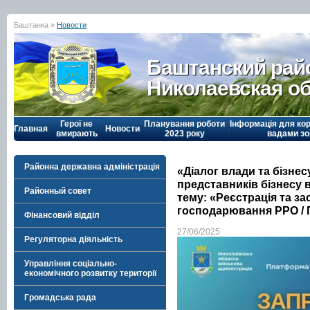
Баштанка »
Новости
Баштанский рай
Николаевская о
Герої не
Планування роботи
Інформація для кор
Главная
Новости
вмирають
2023 року
вадами зо
Районна державна адміністрація
«Діалог влади та бізне
представників бізнесу в
Районный совет
тему: «Реєстрація та з
господарювання РРО /
Фінансовий відділ
27/06/2025
Регуляторна діяльність
Управління соціально-
економічного розвитку території
Громадська рада