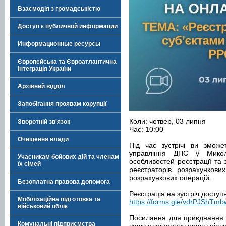
Взаємодія з громадськістю
Доступ к публичной информации
Информационные ресурсы
Європейська та Євроатлантична
інтеграція України
Архівний відділ
Запобігання проявам корупції
Коли: четвер, 03 липня
Зворотній зв'язок
Час: 10:00
Очищення влади
Під час зустрічі ви зможе
управління ДПС у Микол
Учасникам бойових дій та членам
особливостей реєстрації та
їх сімей
реєстраторів розрахункови
розрахункових операцій.
Безоплатна правова допомога
Реєстрація на зустріч досту
Мобілізаційна підготовка та
https://forms.gle/vdrPJShTm
військовий облік
Посилання для приєднання 
Комунальні підприємства