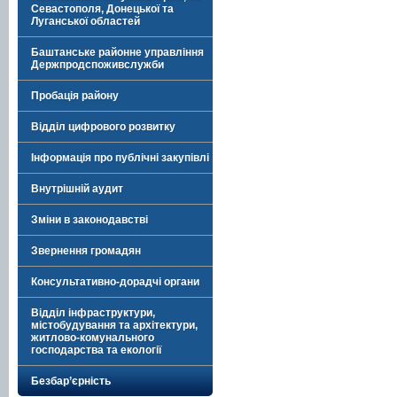
Севастополя, Донецької та
Луганської областей
Баштанське районне управління
Держпродспоживслужби
Пробація району
Відділ цифрового розвитку
Інформація про публічні закупівлі
Внутрішній аудит
Зміни в законодавстві
Звернення громадян
Консультативно-дорадчі органи
Відділ інфраструктури,
містобудування та архітектури,
житлово-комунального
господарства та екології
Безбар’єрність