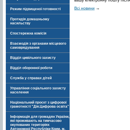
вашу електронну пошту після
Всі новини
→
Режим підвищеної готовності
Протидія домашньому
насильству
Спостережна комісія
Взаємодія з органами місцевого
самоврядування
Відділ цивільного захисту
Відділ оборонної роботи
Служба у справах дітей
Управління соціального захисту
населення
Національний проєкт з цифрової
грамотності "Дія.Цифрова освіта"
Інформація для громадян України,
які проживають на тимчасово
окупованих територіях
Автономної Республіки Крим, м.