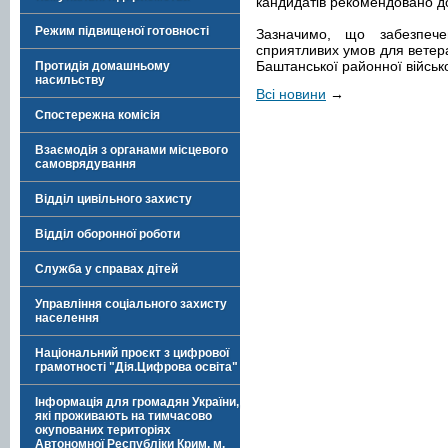
кандидатів рекомендовано д
Режим підвищеної готовності
Зазначимо, що забезпече
сприятливих умов для ветера
Баштанської районної військо
Протидія домашньому
насильству
Всі новини
→
Спостережна комісія
Взаємодія з органами місцевого
самоврядування
Відділ цивільного захисту
Відділ оборонної роботи
Служба у справах дітей
Управління соціального захисту
населення
Національний проєкт з цифрової
грамотності "Дія.Цифрова освіта"
Інформація для громадян України,
які проживають на тимчасово
окупованих територіях
Автономної Республіки Крим, м.