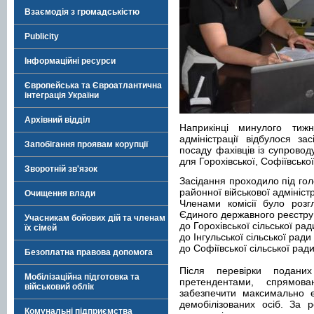
Взаємодія з громадськістю
Publicity
Інформаційні ресурси
Європейська та Євроатлантична
інтеграція України
Архівний відділ
Наприкінці минулого тижн
адміністрації відбулося за
Запобігання проявам корупції
посаду фахівців із супровод
для Горохівської, Софіївсько
Зворотній зв'язок
Засідання проходило під го
районної військової адміністр
Очищення влади
Членами комісії було розг
Єдиного державного реєстру 
Учасникам бойових дій та членам
до Горохівської сільської ра
їх сімей
до Інгульської сільської ради
до Софіївської сільської рад
Безоплатна правова допомога
Після перевірки поданих
Мобілізаційна підготовка та
претендентами, спрямов
військовий облік
забезпечити максимально е
демобілізованих осіб. За 
Комунальні підприємства