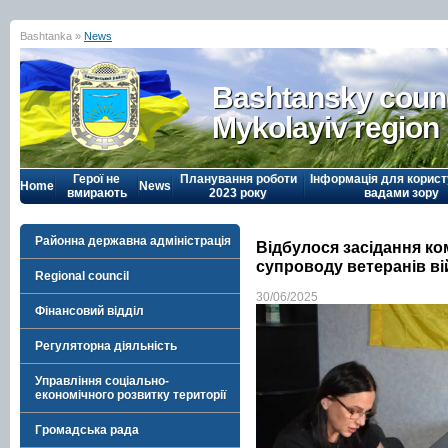
Bashtanka »
News
Bashtansky counc
Mykolayiv region
Герої не
Планування роботи
Інформація для корист
Home
News
вмирають
2023 року
вадами зору
Районна державна адміністрація
Відбулося засідання комі
супроводу ветеранів ві
Regional council
30/06/2025
Фінансовий відділ
Регуляторна діяльність
Управління соціально-
економічного розвитку території
Громадська рада