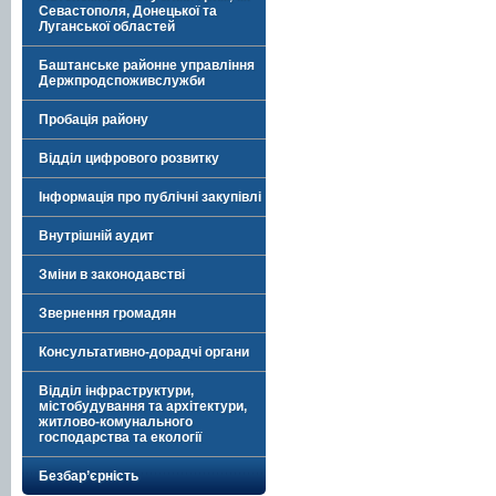
Севастополя, Донецької та
Луганської областей
Баштанське районне управління
Держпродспоживслужби
Пробація району
Відділ цифрового розвитку
Інформація про публічні закупівлі
Внутрішній аудит
Зміни в законодавстві
Звернення громадян
Консультативно-дорадчі органи
Відділ інфраструктури,
містобудування та архітектури,
житлово-комунального
господарства та екології
Безбар’єрність