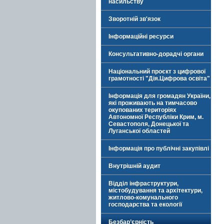
насильству
Зворотній зв'язок
Інформаційні ресурси
Консультативно-дорадчі органи
Національний проєкт з цифрової
грамотності "Дія.Цифрова освіта"
Інформація для громадян України,
які проживають на тимчасово
окупованих територіях
Автономної Республіки Крим, м.
Севастополя, Донецької та
Луганської областей
Інформація про публічні закупівлі
Внутрішній аудит
Відділ інфраструктури,
містобудування та архітектури,
житлово-комунального
господарства та екології
Безбар’єрність