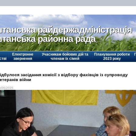
танська райдержадміністрація
танська районна рада
Електронне
Учасникам бойових дій та
Планування роботи
стві
звернення
членам їх сімей
2023 року
ідбулося засідання комісії з відбору фахівців із супроводу
етеранів війни
0/06/2025