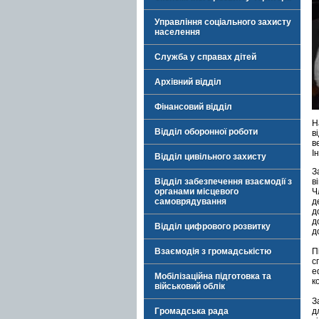
Управління соціального захисту
населення
Служба у справах дітей
Архівний відділ
Фінансовий відділ
Н
Відділ оборонної роботи
в
в
І
Відділ цивільного захисту
З
Відділ забезпечення взаємодії з
в
органами місцевого
Ч
самоврядування
д
д
д
Відділ цифрового розвитку
д
Взаємодія з громадськістю
П
с
е
Мобілізаційна підготовка та
к
військовий облік
З
Громадська рада
д