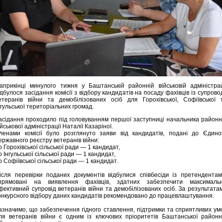
априкінці минулого тижня у Баштанській районній військовій адміністрац
ідбулося засідання комісії з відбору кандидатів на посаду фахівців із супрово
етеранів війни та демобілізованих осіб для Горохівської, Софіївської 
нгульської територіальних громад.
асідання проходило під головуванням першої заступниці начальника районн
ійськової адміністрації Наталії Казаріної.
ленами комісії було розглянуто заяви від кандидатів, подані до Єдино
ержавного реєстру ветеранів війни:
о Горохівської сільської ради — 1 кандидат,
о Інгульської сільської ради — 1 кандидат,
о Софіївської сільської ради — 1 кандидат.
ісля перевірки поданих документів відбулися співбесіди із претендентам
прямовані на виявлення фахівців, здатних забезпечити максималь
фективний супровід ветеранів війни та демобілізованих осіб. За результата
онкурсного відбору даних кандидатів рекомендовано до працевлаштування.
азначимо, що забезпечення гідного ставлення, підтримки та сприятливих ум
ля ветеранів війни є одним із ключових пріоритетів Баштанської районн