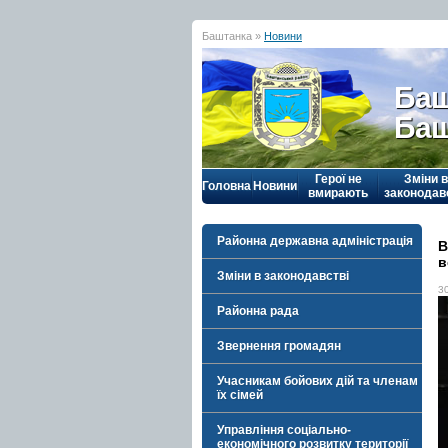
Баштанка »
Новини
Баш
Баш
Герої не
Зміни в
Головна
Новини
вмирають
законодав
Районна державна адміністрація
В
в
Зміни в законодавстві
3
Районна рада
Звернення громадян
Учасникам бойових дій та членам
їх сімей
Управління соціально-
економічного розвитку території