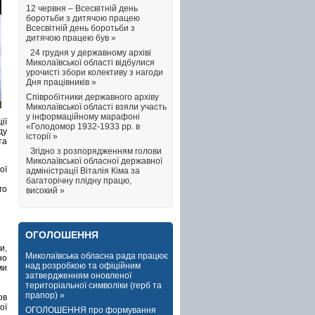
12 червня – Всесвітній день
боротьби з дитячою працею
Всесвітній день боротьби з
дитячою працею був »
24 грудня у державному архіві
Миколаївської області відбулися
урочисті збори колективу з нагоди
Дня працівників »
Співробітники державного архіву
Миколаївської області взяли участь
у інформаційному марафоні
ії
«Голодомор 1932-1933 рр. в
ду
історії »
та
Згідно з розпорядженням голови
Миколаївської обласної державної
ої
адміністрації Віталія Кіма за
багаторічну плідну працю,
го
високий »
ОГОЛОШЕННЯ
и,
Миколаївська обласна рада працює
но
над розробкою та офіційним
ми
затвердженням оновленої
територіальної символіки (герб та
прапор) »
ов
ої
ОГОЛОШЕННЯ про формування