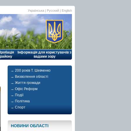
Українська |
Русский
|
English
Пробація
Інформація для користувачів з
району
вадами зору
→ 200 років Т. Шевченко
→ Визволення області
→ Життя громади
→ Офіс Реформ
→ Події
→ Політика
→ Спорт
НОВИНИ ОБЛАСТI