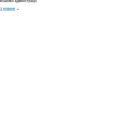
ійськової адміністрації.
сі новини
→