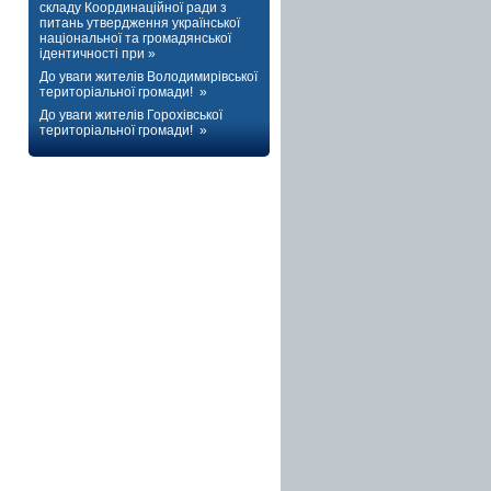
складу Координаційної ради з
питань утвердження української
національної та громадянської
ідентичності при »
До уваги жителів Володимирівської
територіальної громади! »
До уваги жителів Горохівської
територіальної громади! »