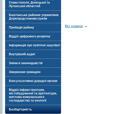
Севастополя, Донецької та
Луганської областей
Баштанське районне управління
Держпродспоживслужби
Всі новини
→
Пробація району
Відділ цифрового розвитку
Інформація про публічні закупівлі
Внутрішній аудит
Зміни в законодавстві
Звернення громадян
Консультативно-дорадчі органи
Відділ інфраструктури,
містобудування та архітектури,
житлово-комунального
господарства та екології
Безбар’єрність