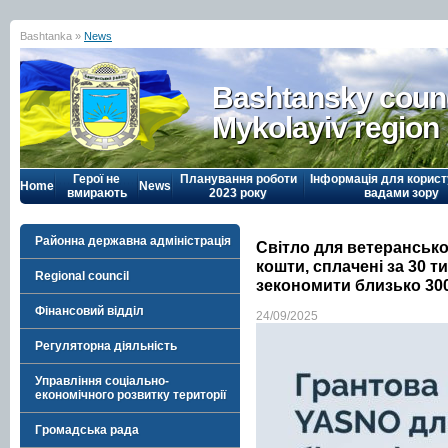
Bashtanka »
News
Bashtansky counc
Mykolayiv region
Герої не
Планування роботи
Інформація для корист
Home
News
вмирають
2023 року
вадами зору
Районна державна адміністрація
Світло для ветеранськ
кошти, сплачені за 30 ти
Regional council
зекономити близько 300 
Фінансовий відділ
24/09/2025
Регуляторна діяльність
Управління соціально-
економічного розвитку території
Громадська рада