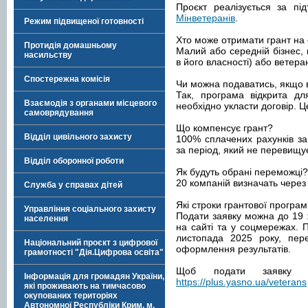
Проєкт реалізується за пі
Мінветеранів
.
Режим підвищеної готовності
Хто може отримати грант на 
Протидія домашньому
Малий або середній бізнес, 
насильству
в його власності) або ветера
Спостережна комісія
Чи можна подаватись, якщо 
Так, програма відкрита дл
Взаємодія з органами місцевого
необхідно укласти договір. 
самоврядування
Що компенсує грант?
Відділ цивільного захисту
100% сплачених рахунків за 
за період, який не перевищує
Відділ оборонної роботи
Як будуть обрані переможці?
20 компаній визначать чере
Служба у справах дітей
Які строки грантової програ
Управління соціального захисту
Подати заявку можна до 19 ж
населення
на сайті та у соцмережах. 
листопада 2025 року, пер
Національний проєкт з цифрової
оформлення результатів.
грамотності "Дія.Цифрова освіта"
Щоб подати заявку 
Інформація для громадян України,
https://plus.yasno.ua/veterans
які проживають на тимчасово
окупованих територіях
Автономної Республіки Крим, м.