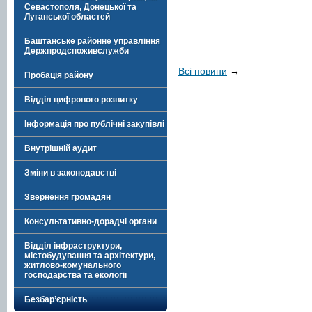
Севастополя, Донецької та
Луганської областей
Баштанське районне управління
Держпродспоживслужби
Всі новини
→
Пробація району
Відділ цифрового розвитку
Інформація про публічні закупівлі
Внутрішній аудит
Зміни в законодавстві
Звернення громадян
Консультативно-дорадчі органи
Відділ інфраструктури,
містобудування та архітектури,
житлово-комунального
господарства та екології
Безбар’єрність