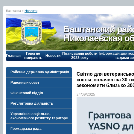
Баштанка »
Новости
Баштанский рай
Николаевская о
Герої не
Планування роботи
Інформація для кор
Главная
Новости
вмирають
2023 року
вадами зо
Районна державна адміністрація
Світло для ветеранськ
кошти, сплачені за 30 ти
Районный совет
зекономити близько 300 
Фінансовий відділ
24/09/2025
Регуляторна діяльність
Управління соціально-
економічного розвитку території
Громадська рада