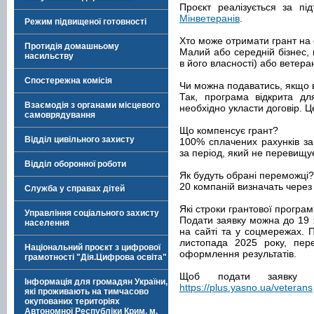
Проєкт реалізується за пі
Мінветеранів
.
Режим підвищеної готовності
Хто може отримати грант на 
Протидія домашньому
Малий або середній бізнес, 
насильству
в його власності) або ветера
Спостережна комісія
Чи можна подаватись, якщо 
Так, програма відкрита дл
Взаємодія з органами місцевого
необхідно укласти договір. 
самоврядування
Що компенсує грант?
Відділ цивільного захисту
100% сплачених рахунків за 
за період, який не перевищує
Відділ оборонної роботи
Як будуть обрані переможці?
20 компаній визначать чере
Служба у справах дітей
Які строки грантової програ
Управління соціального захисту
Подати заявку можна до 19 ж
населення
на сайті та у соцмережах. 
листопада 2025 року, пер
Національний проєкт з цифрової
оформлення результатів.
грамотності "Дія.Цифрова освіта"
Щоб подати заявку 
Інформація для громадян України,
https://plus.yasno.ua/veterans
які проживають на тимчасово
окупованих територіях
Автономної Республіки Крим, м.