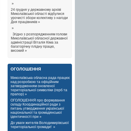
»
24 грудня у державному архіві
Миколаївської області відбулися
урочисті збори колективу з нагоди
Дня працівників »
»
Згідно з розпорядженням голови
Миколаївської обласної державної
адміністрації Віталія Кіма за
багаторічну плідну працю,
високий »
ОГОЛОШЕННЯ
Миколаївська обласна рада працює
над розробкою та офіційним
затвердженням оновленої
територіальної символіки (герб та
прапор) »
ОГОЛОШЕННЯ про формування
складу Координаційної ради з
питань утвердження української
національної та громадянської
ідентичності при »
До уваги жителів Володимирівської
територіальної громади! »