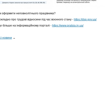
к оформити неповнолітнього працівника?
окладно про трудові відносини під час воєнного стану -
https://dsp.gov.ua/
е більше на інформаційному порталі -
https://www.pratsia.in.ua/
сі новини
→