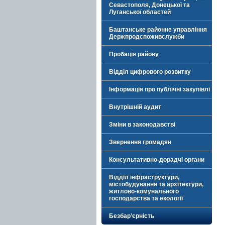
Севастополя, Донецької та
Луганської областей
Баштанське районне управління
Держпродспоживслужби
Пробація району
Відділ цифрового розвитку
Інформація про публічні закупівлі
Внутрішній аудит
Зміни в законодавстві
Звернення громадян
Консультативно-дорадчі органи
Відділ інфраструктури,
містобудування та архітектури,
житлово-комунального
господарства та екології
Безбар’єрність