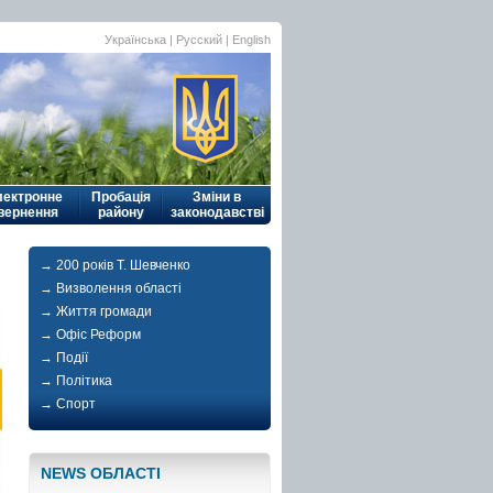
Українська
|
Русский
| English
лектронне
Пробація
Зміни в
вернення
району
законодавстві
→ 200 років Т. Шевченко
→ Визволення області
→ Життя громади
→ Офіс Реформ
→ Події
→ Політика
→ Спорт
NEWS ОБЛАСТI