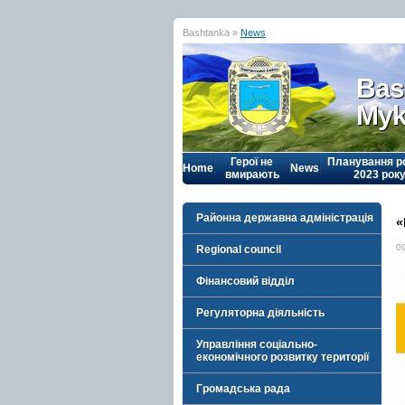
Bashtanka »
News
Bas
Myk
Герої не
Планування р
Home
News
вмирають
2023 рок
Районна державна адміністрація
«
0
Regional council
Фінансовий відділ
Регуляторна діяльність
Управління соціально-
економічного розвитку території
Громадська рада