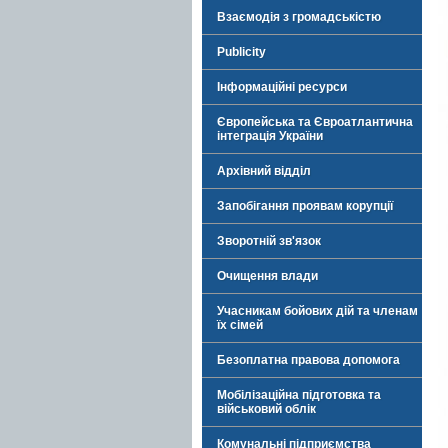
Взаємодія з громадськістю
Publicity
Інформаційні ресурси
Європейська та Євроатлантична
інтеграція України
Архівний відділ
Запобігання проявам корупції
Зворотній зв'язок
Очищення влади
Учасникам бойових дій та членам
їх сімей
Безоплатна правова допомога
Мобілізаційна підготовка та
військовий облік
Комунальні підприємства