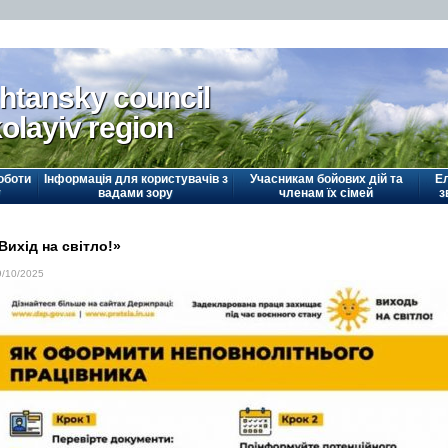
htansky council
olayiv region
оботи
Інформація для користувачів з
Учасникам бойових дій та
Е
у
вадами зору
членам їх сімей
з
Вихід на світло!»
9/10/2025