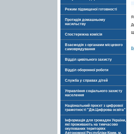
Режим підвищеної готовності
Я
Протидія домашньому
насильству
Д
Щ
Спостережна комісія
Взаємодія з органами місцевого
В
самоврядування
Відділ цивільного захисту
Відділ оборонної роботи
Служба у справах дітей
Управління соціального захисту
населення
Національний проєкт з цифрової
грамотності "Дія.Цифрова освіта"
Інформація для громадян України,
які проживають на тимчасово
окупованих територіях
Автономної Республіки Крим, м.