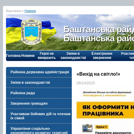
Баштанка »
Новини
Баштанська рай
Баштанська рай
Герої не
Зміни в
Електронне
Учасни
Головна
Новини
вмирають
законодавстві
звернення
чл
Районна державна адміністрація
«Вихід на світло!»
Зміни в законодавстві
09/10/2025
Районна рада
Звернення громадян
Учасникам бойових дій та членам
їх сімей
Управління соціально-
економічного розвитку території