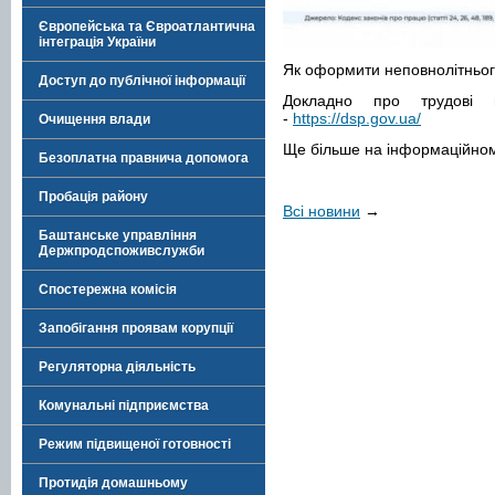
Європейська та Євроатлантична
інтеграція України
Як оформити неповнолітньог
Доступ до публічної інформації
Докладно про трудові 
-
https://dsp.gov.ua/
Очищення влади
Ще більше на інформаційном
Безоплатна правнича допомога
Пробація району
Всі новини
→
Баштанське управління
Держпродспоживслужби
Спостережна комісія
Запобігання проявам корупції
Регуляторна діяльність
Комунальні підприємства
Режим підвищеної готовності
Протидія домашньому