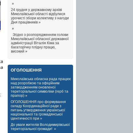
»
24 грудня у державному архіві
Миколаївської області відбулися
урочисті збори колективу з нагоди
Дня працівників »
»
Згідно з розпорядженням голови
Миколаївської обласної державної
адміністрації Віталія Кіма за
багаторічну плідну працю,
високий »
ка
ва
ОГОЛОШЕННЯ
Миколаївська обласна рада працює
над розробкою та офіційним
затвердженням оновленої
територіальної символіки (герб та
;
прапор) »
ОГОЛОШЕННЯ про формування
складу Координаційної ради з
питань утвердження української
національної та громадянської
ідентичності при »
До уваги жителів Володимирівської
територіальної громади! »