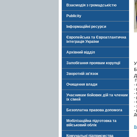
Взаємодія з громадськістю
Publicity
Інформаційні ресурси
Європейська та Євроатлантична
інтеграція України
Архівний відділ
У
Запобігання проявам корупції
Б
Зворотній зв'язок
Д
П
Очищення влади
-
-
-
Учасникам бойових дій та членам
-
їх сімей
-
-
Безоплатна правова допомога
-
Д
Мобілізаційна підготовка та
військовий облік
В
Комунальні підприємства