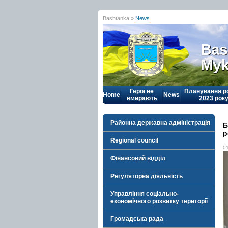
Bashtanka »
News
Bas
Myk
Герої не
Планування р
Home
News
вмирають
2023 рок
Районна державна адміністрація
Б
р
Regional council
0
Фінансовий відділ
Регуляторна діяльність
Управління соціально-
економічного розвитку території
Громадська рада