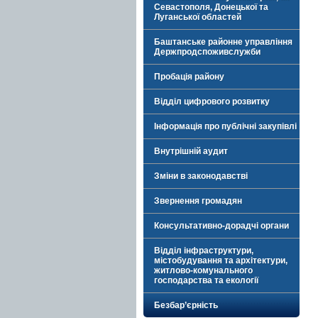
Севастополя, Донецької та
Луганської областей
Баштанське районне управління
Держпродспоживслужби
Пробація району
Відділ цифрового розвитку
Інформація про публічні закупівлі
Внутрішній аудит
Зміни в законодавстві
Звернення громадян
Консультативно-дорадчі органи
Відділ інфраструктури,
містобудування та архітектури,
житлово-комунального
господарства та екології
Безбар’єрність