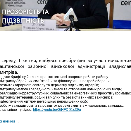
 середу, 1 квітня, відбувся пресбрифінг за участі начальни
аштанської районної військової адміністрації Владисла
митріва.
ід час брифінгу йшлося про такі ключові напрями роботи району:
 підтримку Збройних сил України та фінансування потреб оборони;
 розвиток аграрного сектору та державну підтримку аграріїв;
 підтримку малого і середнього бізнесу та створення нових робочих місць;
 реалізацію інфраструктурних, соціальних та енергетичних проєктів у громадах
 підтримку ветеранів, родин загиблих та безвісти зниклих захисників;
 забезпечення житлом внутрішньо переміщених осіб;
 роботу закладів освіти та розвиток мережі укриттів у навчальних закладах.
етальніше - у відео:
https://youtu.be/SiHFDD1s39g
сі новини
→