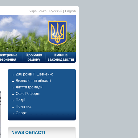
Українська
|
Русский
| English
лектронне
Пробація
Зміни в
вернення
району
законодавстві
→ 200 років Т. Шевченко
→ Визволення області
→ Життя громади
→ Офіс Реформ
→ Події
→ Політика
→ Спорт
NEWS ОБЛАСТI