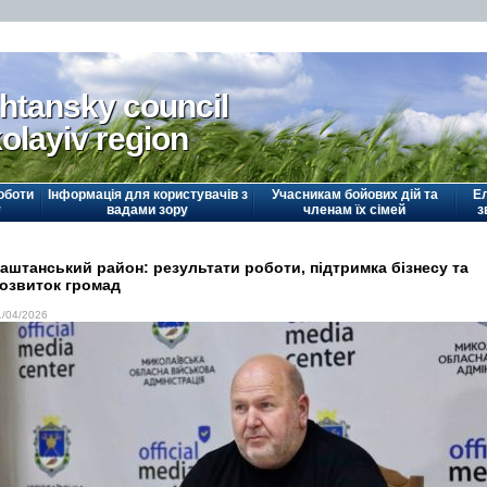
htansky council
olayiv region
оботи
Інформація для користувачів з
Учасникам бойових дій та
Е
у
вадами зору
членам їх сімей
з
аштанський район: результати роботи, підтримка бізнесу та
озвиток громад
1/04/2026