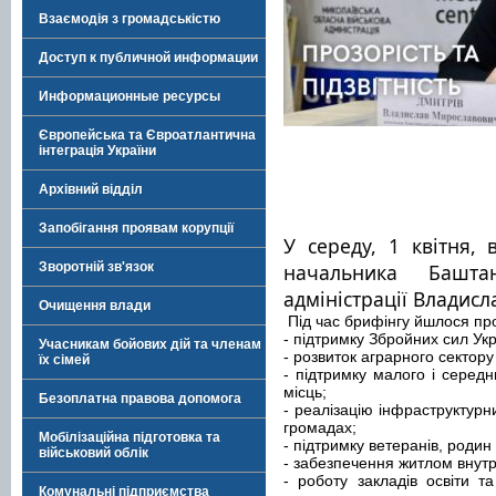
Взаємодія з громадськістю
Доступ к публичной информации
Информационные ресурсы
Європейська та Євроатлантична
інтеграція України
Архівний відділ
Запобігання проявам корупції
У середу, 1 квітня, 
Зворотній зв'язок
начальника Баштан
адміністрації Владисл
Очищення влади
Під час брифінгу йшлося про
- підтримку Збройних сил Ук
Учасникам бойових дій та членам
- розвиток аграрного сектору
їх сімей
- підтримку малого і середн
місць;
Безоплатна правова допомога
- реалізацію інфраструктурн
громадах;
Мобілізаційна підготовка та
- підтримку ветеранів, родин 
військовий облік
- забезпечення житлом внут
- роботу закладів освіти т
Комунальні підприємства