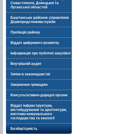
Севастополя, Донецької та
Луганської областей
Баштанське районне управління
Держпродспоживслужби
Пробація району
Відділ цифрового розвитку
Інформація про публічні закупівлі
Внутрішній аудит
Зміни в законодавстві
Звернення громадян
Консультативно-дорадчі органи
Відділ інфраструктури,
містобудування та архітектури,
житлово-комунального
господарства та екології
Безбар’єрність