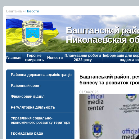
Баштанка »
Новости
Баштанский рай
Николаевская о
Герої не
Планування роботи
Інформація для кор
Главная
Новости
вмирають
2023 року
вадами зо
Районна державна адміністрація
Баштанський район: ре
бізнесу та розвиток гр
Районный совет
01/04/2026
Фінансовий відділ
Регуляторна діяльність
Управління соціально-
економічного розвитку території
Громадська рада