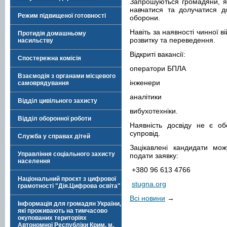
Запрошуються громадяни, які
навчатися та долучатися д
Режим підвищеної готовності
оборони.
Навіть за наявності чинної 
Протидія домашньому
розвитку та переведення.
насильству
Відкриті вакансії:
Спостережна комісія
оператори БПЛА
Взаємодія з органами місцевого
інженери
самоврядування
аналітики
Відділ цивільного захисту
вибухотехніки.
Відділ оборонної роботи
Наявність досвіду не є об
супровід.
Служба у справах дітей
Зацікавлені кандидати мо
Управління соціального захисту
подати заявку:
населення
+380 96 613 4766
Національний проєкт з цифрової
stugna.org
грамотності "Дія.Цифрова освіта"
Всі новини
→
Інформація для громадян України,
які проживають на тимчасово
окупованих територіях
Автономної Республіки Крим, м.