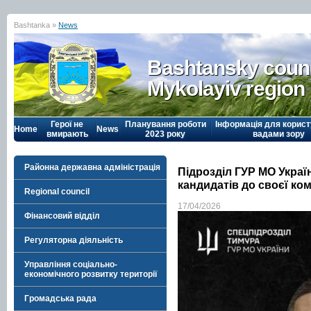
Bashtanka »
News
Bashtansky counc
Mykolayiv region
Герої не
Планування роботи
Інформація для корист
Home
News
вмирають
2023 року
вадами зору
Районна державна адміністрація
Підрозділ ГУР МО Украї
кандидатів до своєї ко
Regional council
17/04/2026
Фінансовий відділ
Регуляторна діяльність
Управління соціально-
економічного розвитку території
Громадська рада