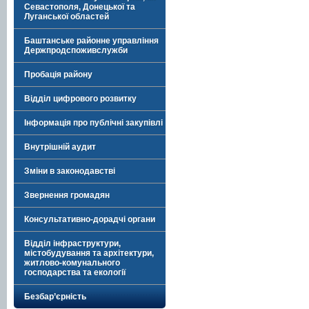
Севастополя, Донецької та
Луганської областей
Баштанське районне управління
Держпродспоживслужби
Пробація району
Відділ цифрового розвитку
Інформація про публічні закупівлі
Внутрішній аудит
Зміни в законодавстві
Звернення громадян
Консультативно-дорадчі органи
Відділ інфраструктури,
містобудування та архітектури,
житлово-комунального
господарства та екології
Безбар’єрність