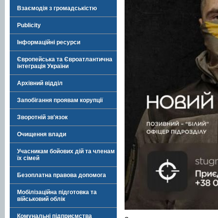
Взаємодія з громадськістю
Publicity
Інформаційні ресурси
Європейська та Євроатлантична
інтеграція України
Архівний відділ
Запобігання проявам корупції
Зворотній зв'язок
Очищення влади
Учасникам бойових дій та членам
їх сімей
Безоплатна правова допомога
Мобілізаційна підготовка та
військовий облік
Комунальні підприємства