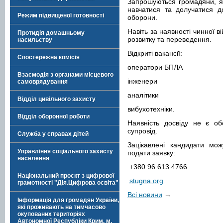
Запрошуються громадяни, які
навчатися та долучатися д
Режим підвищеної готовності
оборони.
Навіть за наявності чинної 
Протидія домашньому
розвитку та переведення.
насильству
Відкриті вакансії:
Спостережна комісія
оператори БПЛА
Взаємодія з органами місцевого
інженери
самоврядування
аналітики
Відділ цивільного захисту
вибухотехніки.
Відділ оборонної роботи
Наявність досвіду не є об
супровід.
Служба у справах дітей
Зацікавлені кандидати мо
Управління соціального захисту
подати заявку:
населення
+380 96 613 4766
Національний проєкт з цифрової
stugna.org
грамотності "Дія.Цифрова освіта"
Всі новини
→
Інформація для громадян України,
які проживають на тимчасово
окупованих територіях
Автономної Республіки Крим, м.