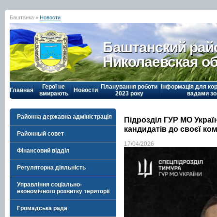
Баштанка »
Новости
Баштанский рай
Николаевская о
Герої не
Планування роботи
Інформація для кор
Главная
Новости
вмирають
2023 року
вадами зо
Районна державна адміністрація
Підрозділ ГУР МО Украї
кандидатів до своєї ко
Районный совет
17/04/2026
Фінансовий відділ
Регуляторна діяльність
Управління соціально-
економічного розвитку території
Громадська рада