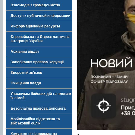
Взаємодія з громадськістю
Доступ к публичной информации
Информационные ресурсы
Європейська та Євроатлантична
інтеграція України
Архівний відділ
Запобігання проявам корупції
Зворотній зв'язок
Очищення влади
Учасникам бойових дій та членам
їх сімей
Безоплатна правова допомога
Мобілізаційна підготовка та
військовий облік
Комунальні підприємства