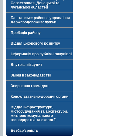
Севастополя, Донецької та
Луганської областей
Баштанське районне управління
Держпродспоживслужби
Пробація району
Відділ цифрового розвитку
Інформація про публічні закупівлі
Внутрішній аудит
Зміни в законодавстві
Звернення громадян
Консультативно-дорадчі органи
Відділ інфраструктури,
містобудування та архітектури,
житлово-комунального
господарства та екології
Безбар’єрність