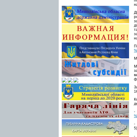
п
н
Д
р
з
д
т
з
н
%
М
М
з
м
ф
З
1
К
д
-
%
5
-