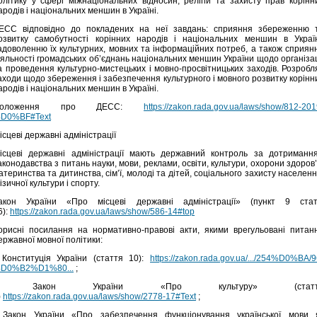
олітику у сфері міжнаціональних відносин, релігій та захисту прав корінн
ародів і національних меншин в Україні.
ЕСС відповідно до покладених на неї завдань: сприяння збереженню 
озвитку самобутності корінних народів і національних меншин в Україн
адоволенню їх культурних, мовних та інформаційних потреб, а також сприян
іяльності громадських об’єднань національних меншин України щодо організац
а проведення культурно-мистецьких і мовно-просвітницьких заходів. Розробл
аходи щодо збереження і забезпечення культурного і мовного розвитку корінн
ародів і національних меншин в Україні.
Положення про ДЕСС:
https://zakon.rada.gov.ua/laws/show/812-201
D0%BF#Text
ісцеві державні адміністрації
ісцеві державні адміністрації мають державний контроль за дотриманн
аконодавства з питань науки, мови, реклами, освіти, культури, охорони здоров’
атеринства та дитинства, сім’ї, молоді та дітей, соціального захисту населенн
ізичної культури і спорту.
акон України «Про місцеві державні адміністрації» (пункт 9 стат
6):
https://zakon.rada.gov.ua/laws/show/586-14#top
орисні посилання на нормативно-правові акти, якими врегульовані питан
ержавної мовної політики:
 Конституція України (стаття 10):
https://zakon.rada.gov.ua/.../254%D0%BA/9
D0%B2%D1%80...
;
- Закон України «Про культуру» (статт
)
https://zakon.rada.gov.ua/laws/show/2778-17#Text
;
 Закон України «Про забезпечення функціонування української мови 