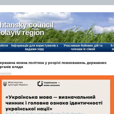
htansky council
olayiv region
оботи
Інформація для користувачів з
Учасникам бойових дій та
Е
у
вадами зору
членам їх сімей
з
ержавна мовна політика у розрізі повноважень державних
рганів влади
0/04/2026