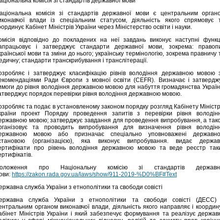
аціональна комісія зі стандартів державної мови
аціональна комісія зі стандартів державної мови є центральним орган
иконавчої влади із спеціальним статусом, діяльність якого спрямовує 
оординує Кабінет Міністрів України через Міністерство освіти і науки.
омісія відповідно до покладених на неї завдань виконує наступні функці
апрацьовує і затверджує стандарти державної мови, зокрема: правоп
країнської мови та зміни до нього; українську термінологію, зокрема правничу 
едичну; стандарти транскрибування і транслітерації.
озробляє і затверджує класифікацію рівнів володіння державною мовою 
екомендаціями Ради Європи з мовної освіти (CEFR). Визначає і затвердж
имоги до рівня володіння державною мовою для набуття громадянства Україн
атверджує порядок перевірки рівня володіння державною мовою.
озробляє та подає в установленому законом порядку розгляд Кабінету Міністр
країни проект Порядку проведення запитів з перевірки рівня володін
ержавною мовою; затверджує завдання для проведення випробування, а так
рганізовує та проводить випробування для визначення рівня володін
ержавною мовою або призначає спеціально уповноважені державн
становою (організацією), яка виконує випробування. видає держав
ертифікати про рівень володіння державною мовою та веде реєстр так
ертифікатів.
оложення про Національну комісію зі стандартів державн
ови:
https://zakon.rada.gov.ua/laws/show/911-2019-%D0%BF#Text
ержавна служба України з етнополітики та свободи совісті
ержавна служба України з етнополітики та свободи совісті (ДЕСС)
ентральним органом виконавчої влади, діяльність якого направляє і координ
абінет Міністрів України і який забезпечує формування та реалізує держав