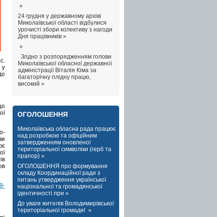
»
24 грудня у державному архіві
Миколаївської області відбулися
урочисті збори колективу з нагоди
Дня працівників »
»
Згідно з розпорядженням голови
с.
Миколаївської обласної державної
 у
адміністрації Віталія Кіма за
до
багаторічну плідну працю,
високий »
що
ої
ОГОЛОШЕННЯ
Миколаївська обласна рада працює
о-
над розробкою та офіційним
ви
затвердженням оновленої
ює
територіальної символіки (герб та
ої
прапор) »
ів
ОГОЛОШЕННЯ про формування
ов
складу Координаційної ради з
питань утвердження української
9-
національної та громадянської
ідентичності при »
До уваги жителів Володимирівської
територіальної громади! »