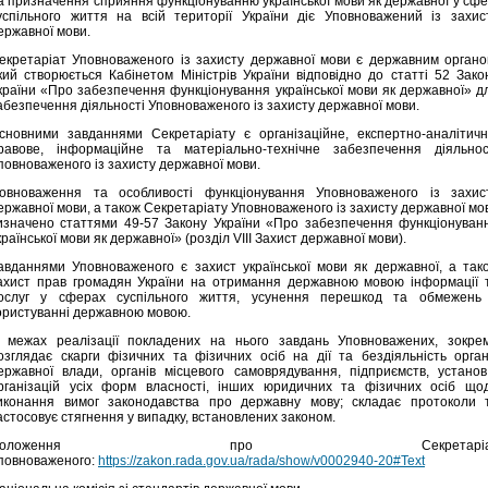
а призначення сприяння функціонуванню української мови як державної у сфе
успільного життя на всій території України діє Уповноважений із захис
ержавної мови.
екретаріат Уповноваженого із захисту державної мови є державним органо
кий створюється Кабінетом Міністрів України відповідно до статті 52 Зако
країни «Про забезпечення функціонування української мови як державної» д
абезпечення діяльності Уповноваженого із захисту державної мови.
сновними завданнями Секретаріату є організаційне, експертно-аналітичн
равове, інформаційне та матеріально-технічне забезпечення діяльнос
повноваженого із захисту державної мови.
овноваження та особливості функціонування Уповноваженого із захис
ержавної мови, а також Секретаріату Уповноваженого із захисту державної мо
изначено статтями 49-57 Закону України «Про забезпечення функціонуван
країнської мови як державної» (розділ VІІІ Захист державної мови).
авданнями Уповноваженого є захист української мови як державної, а так
ахист прав громадян України на отримання державною мовою інформації 
ослуг у сферах суспільного життя, усунення перешкод та обмежень
ористуванні державною мовою.
 межах реалізації покладених на нього завдань Уповноважених, зокре
озглядає скарги фізичних та фізичних осіб на дії та бездіяльність орган
ержавної влади, органів місцевого самоврядування, підприємств, установ
рганізацій усіх форм власності, інших юридичних та фізичних осіб що
иконання вимог законодавства про державну мову; складає протоколи 
астосовує стягнення у випадку, встановлених законом.
Положення про Секретаріа
повноваженого:
https://zakon.rada.gov.ua/rada/show/v0002940-20#Text