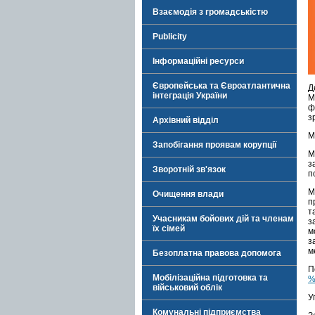
Взаємодія з громадськістю
Publicity
Інформаційні ресурси
Європейська та Євроатлантична
Д
інтеграція України
М
ф
з
Архівний відділ
М
Запобігання проявам корупції
М
з
Зворотній зв'язок
п
М
Очищення влади
п
т
Учасникам бойових дій та членам
з
їх сімей
м
з
м
Безоплатна правова допомога
П
Мобілізаційна підготовка та
%
військовий облік
У
Комунальні підприємства