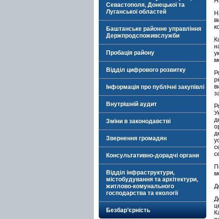
Н
Севастополя, Донецької та
Луганської областей
Н
в
к
Баштанське районне управління
Держпродспоживслужби
К
н
Пробація району
у
м
Відділ цифрового розвитку
Р
р
в
Інформація про публічні закупівлі
з
Внутрішній аудит
Р
У
д
Зміни в законодавстві
о
д
Звернення громадян
у
с
с
Консультативно-дорадчі органи
П
Відділ інфраструктури,
м
містобудування та архітектури,
житлово-комунального
Д
господарства та екології
Д
ц
Безбар’єрність
К