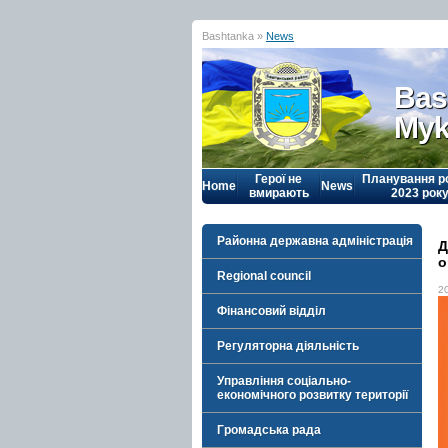
Bashtanka »
News
Bas
Myk
Герої не
Планування р
Home
News
вмирають
2023 рок
Районна державна адміністрація
Д
о
Regional council
2
Фінансовий відділ
Регуляторна діяльність
Управління соціально-
економічного розвитку території
Громадська рада