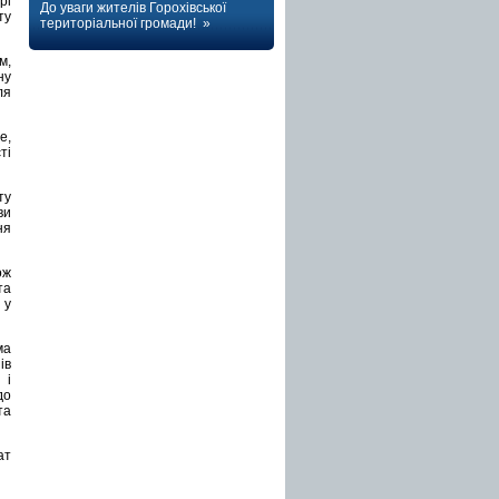
рі
До уваги жителів Горохівської
ту
територіальної громади! »
м,
ну
ля
е,
ті
ту
ви
ня
ож
та
 у
ма
ів
 і
до
та
т