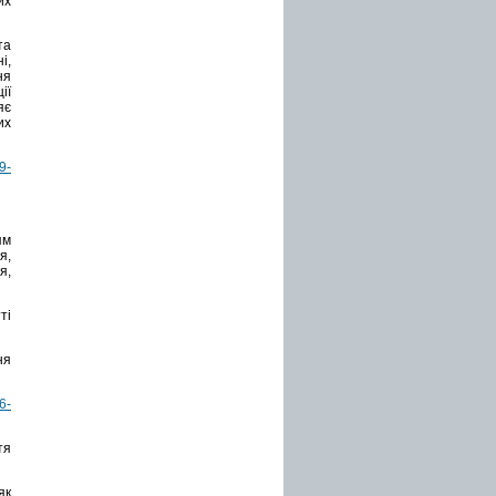
их
та
і,
ня
ії
яє
их
9-
ям
я,
я,
ті
ня
6-
я
як