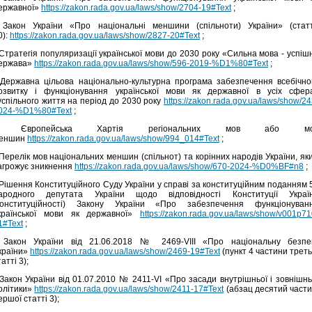
ержавної»
https://zakon.rada.gov.ua/laws/show/2704-19#Text
;
 Закон України «Про національні меншини (спільноти) України» (стат
0):
https://zakon.rada.gov.ua/laws/show/2827-20#Text
;
 Стратегія популяризації української мови до 2030 року «Сильна мова - успіш
ержава»
https://zakon.rada.gov.ua/laws/show/596-2019-%D1%80#Text
;
 Державна цільова національно-культурна програма забезпечення всебічно
озвитку і функціонування української мови як державної в усіх сфер
успільного життя на період до 2030 року
https://zakon.rada.gov.ua/laws/show/24
024-%D1%80#Text
;
- Європейська Хартія регіональних мов або мо
еншин
https://zakon.rada.gov.ua/laws/show/994_014#Text
;
 Перелік мов національних меншин (спільнот) та корінних народів України, як
агрожує зникнення
https://zakon.rada.gov.ua/laws/show/670-2024-%D0%BF#n8
;
 Рішення Конституційного Суду України у справі за конституційним поданням 
ародного депутата України щодо відповідності Конституції Украї
конституційності) Закону України «Про забезпечення функціонуван
країнської мови як державної»
https://zakon.rada.gov.ua/laws/show/v001p71
1#Text
;
 Закон України від 21.06.2018 № 2469-VIII «Про національну безпе
країни»
https://zakon.rada.gov.ua/laws/show/2469-19#Text
(пункт 4 частини треть
татті 3);
 Закон України від 01.07.2010 № 2411-VI «Про засади внутрішньої і зовнішнь
олітики»
https://zakon.rada.gov.ua/laws/show/2411-17#Text
(абзац десятий части
ершої статті 3);