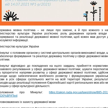
ержавна мовна політика – не лише про закони, а й про кожного з на
іністерство культури України роз'яснює роль державних органів влади
ормуванні та реалізації державної мовної політики, щоб кожен мав доступ 
розумілої інформації.
іністерство культури України
інкульт є головним органом у системі центральних органів виконавчої влади, 
абезпечує формування та реалізує державну політику у сфері державної мовн
олітики.
інкульт відповідно до покладених на нього завдань: прийняття нормативн
равового регулювання у сфері державної мовної політики; шукати перспекти
а пріоритетні напрями розвитку у сфері державної мовної політики; здійсн
аходи щодо забезпечення всебічного розвитку і функціонування українськ
ови в усіх сферах суспільного життя на всій території України; результат
аходів щодо реалізації положення Європейської хартії регіональних мов або м
еншин у сфері культурної діяльності.
оложення про Мінкульт:
https://zakon.rada.gov.ua/laws/show/885-201
D0%BF#Text
повноважених із захисту державної мови