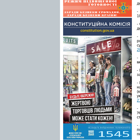
д
-
1
-
д
-
р
с
2
м
-
з
-
н
(
у
2
-
У
с
-
п
п