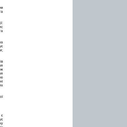
ом
та
ї:
ис
та
за
ує
и;
ів
ня
ож
ня
ою
ні
их
ої
 є
ує
ну