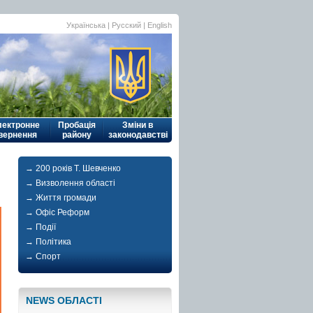
Українська
|
Русский
| English
лектронне
Пробація
Зміни в
вернення
району
законодавстві
→ 200 років Т. Шевченко
→ Визволення області
→ Життя громади
→ Офіс Реформ
→ Події
→ Політика
→ Спорт
NEWS ОБЛАСТI