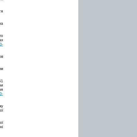
тя
на
го
ах
3-
в
им
51
ни
ня
0-
ку
ої
ої
ні