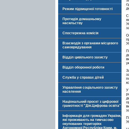
З
с
д
Режим підвищеної готовності
С
Протидія домашньому
я
насильству
У
з
Спостережна комісія
О
п
Взаємодія з органами місцевого
У
самоврядування
П
д
Відділ цивільного захисту
в
у
Відділ оборонної роботи
З
з
Служба у справах дітей
п
к
Управління соціального захисту
У
населення
р
д
Національний проєкт з цифрової
о
грамотності "Дія.Цифрова освіта"
в
з
Інформація для громадян України,
які проживають на тимчасово
У
окупованих територіях
Автономної Республіки Крим, м.