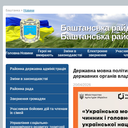
Баштанка »
Новини
Баштанська рай
Баштанська рай
Герої не
Зміни в
Електронне
Учасни
Головна
Новини
вмирають
законодавстві
звернення
чл
Районна державна адміністрація
Державна мовна політик
державних органів вла
Зміни в законодавстві
20/04/2026
Районна рада
Звернення громадян
Учасникам бойових дій та членам
їх сімей
Управління соціально-
економічного розвитку території