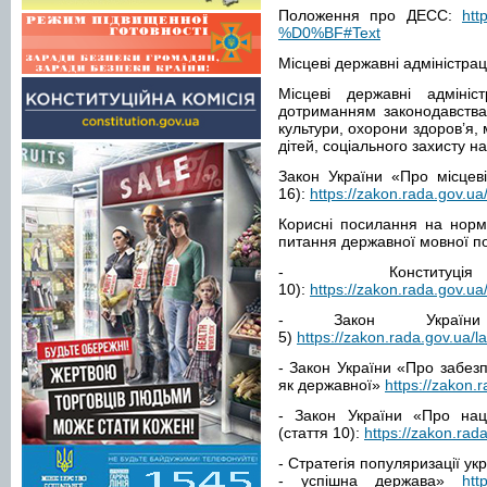
Положення про ДЕСС:
htt
%D0%BF#Text
Місцеві державні адміністрац
Місцеві державні адміні
дотриманням законодавства 
культури, охорони здоров’я, 
дітей, соціального захисту на
Закон України «Про місцеві 
16):
https://zakon.rada.gov.u
Корисні посилання на норма
питання державної мовної по
- Конституц
10):
https://zakon.rada.gov
- Закон України
5)
https://zakon.rada.gov.ua/
- Закон України «Про забез
як державної»
https://zakon.
- Закон України «Про наці
(стаття 10):
https://zakon.ra
- Стратегія популяризації у
- успішна держава»
htt