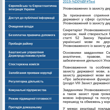
2019-%D0%BF#Text
Європейська та Євроатлантична
Уповноважених із захисту де
інтеграція України
За призначення сприяння
Доступ до публічної інформації
державної у сфері суспільн
Уповноважений із захисту де
Очищення влади
Секретаріат Уповноваженого
органом, який створюється К
Безоплатна правнича допомога
статті 52 Закону Україн
української мови як дер
Пробація району
Уповноваженого із захисту д
Баштанське управління
Основними завданнями Секр
Держпродспоживслужби
аналітичне, правове, ін
забезпечення діяльності Упо
Спостережна комісія
Повноваження та особливо
захисту державної мови, а
Запобігання проявам корупції
захисту державної мови ви
«Про забезпечення функціо
Регуляторна діяльність
(розділ VІІІ Захист державної
Завданнями Уповноваженого 
Комунальні підприємства
а також захист прав гром
мовою інформації та послу
Режим підвищеної готовності
перешкод та обмежень у кор
Протидія домашньому
У межах реалізації поклад