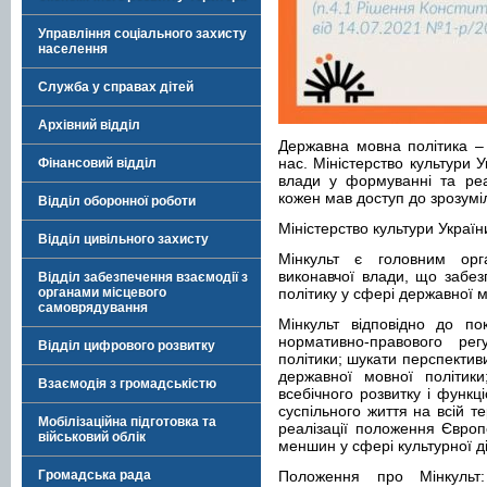
Управління соціального захисту
населення
Служба у справах дітей
Архівний відділ
Державна мовна політика –
нас. Міністерство культури 
Фінансовий відділ
влади у формуванні та реа
кожен мав доступ до зрозуміл
Відділ оборонної роботи
Міністерство культури Україн
Відділ цивільного захисту
Мінкульт є головним орг
виконавчої влади, що забе
Відділ забезпечення взаємодії з
органами місцевого
політику у сфері державної м
самоврядування
Мінкульт відповідно до по
нормативно-правового ре
Відділ цифрового розвитку
політики; шукати перспектив
державної мовної політик
Взаємодія з громадськістю
всебічного розвитку і функц
суспільного життя на всій те
Мобілізаційна підготовка та
реалізації положення Європ
військовий облік
меншин у сфері культурної ді
Громадська рада
Положення про Мінкуль