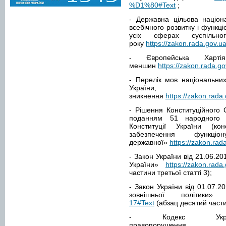
%D1%80#Text
;
- Державна цільова націон
всебічного розвитку і функц
усіх сферах суспіль
року
https://zakon.rada.gov
- Європейська Харт
меншин
https://zakon.rada.g
- Перелік мов національних
України, 
зникнення
https://zakon.ra
- Рішення Конституційного 
поданням 51 народного д
Конституції України (ко
забезпечення функці
державної»
https://zakon.ra
- Закон України від 21.06.2
України»
https://zakon.rada
частини третьої статті 3);
- Закон України від 01.07.2
зовнішньої політики
17#Text
(абзац десятий частин
- Кодекс Украї
правопорушенн