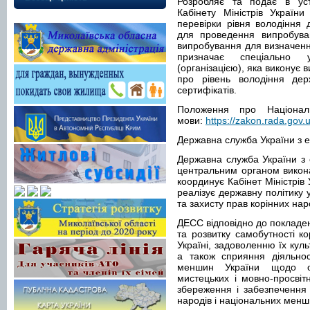
Розробляє та подає в ус
Кабінету Міністрів Україн
перевірки рівня володіння
для проведення випробуван
випробування для визначен
призначає спеціально 
(організацією), яка виконує
про рівень володіння де
сертифікатів.
Положення про Національ
мови:
https://zakon.rada.go
Державна служба України з ет
Державна служба України з е
центральним органом виконав
координує Кабінет Міністрів
реалізує державну політику 
та захисту прав корінних нар
ДЕСС відповідно до покладе
та розвитку самобутності к
Україні, задоволенню їх кул
а також сприяння діяльнос
меншин України щодо ор
мистецьких і мовно-просвіт
збереження і забезпечення 
народів і національних менши