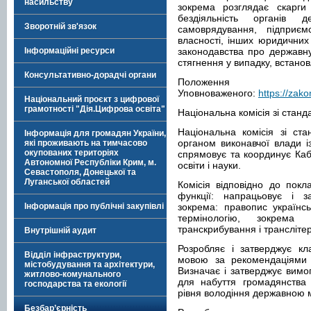
насильству
зокрема розглядає скарги
бездіяльність органів 
Зворотній зв'язок
самоврядування, підприєм
власності, інших юридичних
Інформаційні ресурси
законодавства про державну
стягнення у випадку, встано
Консультативно-дорадчі органи
Положення 
Уповноваженого:
https://zak
Національний проєкт з цифрової
грамотності "Дія.Цифрова освіта"
Національна комісія зі станд
Національна комісія зі ст
Інформація для громадян України,
органом виконавчої влади із
які проживають на тимчасово
окупованих територіях
спрямовує та координує Кабі
Автономної Республіки Крим, м.
освіти і науки.
Севастополя, Донецької та
Луганської областей
Комісія відповідно до покл
функції: напрацьовує і з
Інформація про публічні закупівлі
зокрема: правопис українсь
термінологію, зокрема
транскрибування і транслітер
Внутрішній аудит
Розробляє і затверджує кл
Відділ інфраструктури,
мовою за рекомендаціями 
містобудування та архітектури,
Визначає і затверджує вим
житлово-комунального
для набуття громадянства 
господарства та екології
рівня володіння державною 
Безбар’єрність