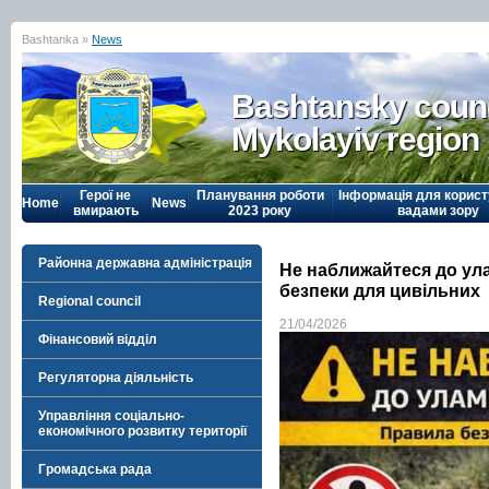
Bashtanka »
News
Bashtansky counc
Mykolayiv region
Герої не
Планування роботи
Інформація для корист
Home
News
вмирають
2023 року
вадами зору
Районна державна адміністрація
Не наближайтеся до ул
безпеки для цивільних
Regional council
21/04/2026
Фінансовий відділ
Регуляторна діяльність
Управління соціально-
економічного розвитку території
Громадська рада