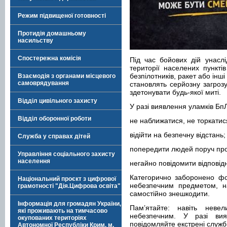
Режим підвищеної готовності
Протидія домашньому
насильству
Спостережна комісія
Під час бойових дій унасл
території населених пункт
безпілотників, ракет або інш
Взаємодія з органами місцевого
самоврядування
становлять серйозну загроз
здетонувати будь-якої миті.
Відділ цивільного захисту
У разі виявлення уламків Бп
Відділ оборонної роботи
не наближатися, не торкатис
відійти на безпечну відстань;
Служба у справах дітей
попередити людей поруч про
Управління соціального захисту
населення
негайно повідомити відповід
Категорично заборонено фо
Національний проєкт з цифрової
небезпечним предметом, на
грамотності "Дія.Цифрова освіта"
самостійно знешкодити.
Інформація для громадян України,
Пам’ятайте: навіть нев
які проживають на тимчасово
небезпечним. У разі вия
окупованих територіях
повідомляйте екстрені служб
Автономної Республіки Крим, м.