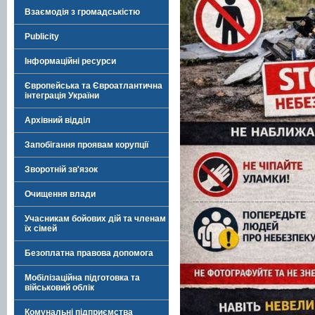
Взаємодія з громадськістю
Publicity
Інформаційні ресурси
Європейська та Євроатлантична
інтеграція України
Архівний відділ
Запобігання проявам корупції
Зворотній зв'язок
Очищення влади
Учасникам бойових дій та членам
їх сімей
Безоплатна правова допомога
Мобілізаційна підготовка та
військовий облік
Комунальні підприємства