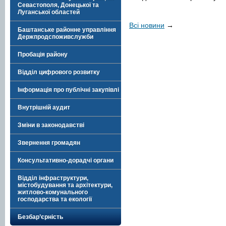
Севастополя, Донецької та
Луганської областей
Всі новини
→
Баштанське районне управління
Держпродспоживслужби
Пробація району
Відділ цифрового розвитку
Інформація про публічні закупівлі
Внутрішній аудит
Зміни в законодавстві
Звернення громадян
Консультативно-дорадчі органи
Відділ інфраструктури,
містобудування та архітектури,
житлово-комунального
господарства та екології
Безбар’єрність