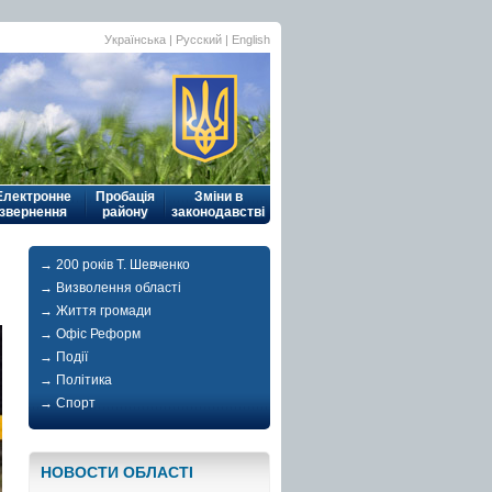
Українська
| Русский |
English
Електронне
Пробація
Зміни в
звернення
району
законодавстві
→ 200 років Т. Шевченко
→ Визволення області
→ Життя громади
→ Офіс Реформ
→ Події
→ Політика
→ Спорт
НОВОСТИ ОБЛАСТI