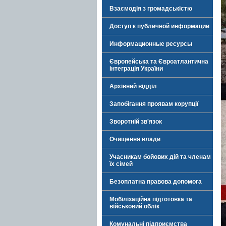
Взаємодія з громадськістю
Доступ к публичной информации
Информационные ресурсы
Європейська та Євроатлантична
інтеграція України
Архівний відділ
Запобігання проявам корупції
Зворотній зв'язок
Очищення влади
Учасникам бойових дій та членам
їх сімей
Безоплатна правова допомога
Мобілізаційна підготовка та
військовий облік
Комунальні підприємства