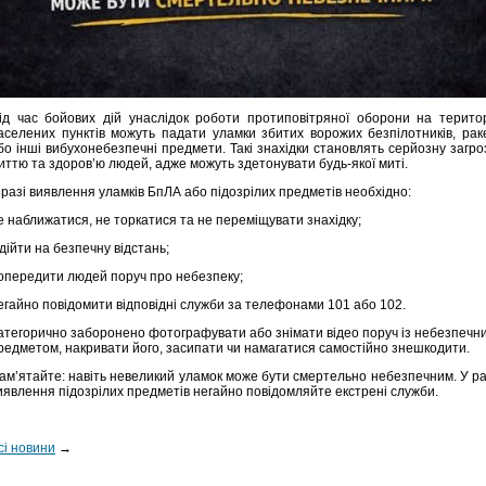
ід час бойових дій унаслідок роботи протиповітряної оборони на територ
аселених пунктів можуть падати уламки збитих ворожих безпілотників, рак
бо інші вибухонебезпечні предмети. Такі знахідки становлять серйозну загро
иттю та здоров’ю людей, адже можуть здетонувати будь-якої миті.
 разі виявлення уламків БпЛА або підозрілих предметів необхідно:
е наближатися, не торкатися та не переміщувати знахідку;
ідійти на безпечну відстань;
опередити людей поруч про небезпеку;
егайно повідомити відповідні служби за телефонами 101 або 102.
атегорично заборонено фотографувати або знімати відео поруч із небезпечн
редметом, накривати його, засипати чи намагатися самостійно знешкодити.
ам’ятайте: навіть невеликий уламок може бути смертельно небезпечним. У ра
иявлення підозрілих предметів негайно повідомляйте екстрені служби.
сі новини
→