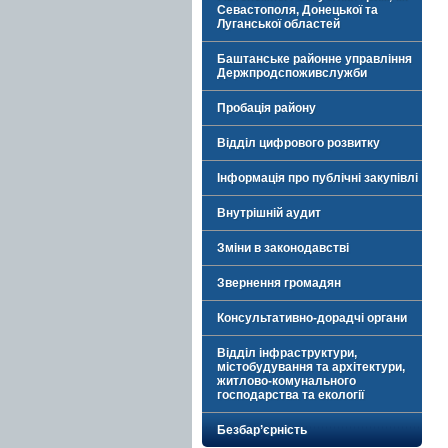
Севастополя, Донецької та
Луганської областей
Баштанське районне управління
Держпродспоживслужби
Пробація району
Відділ цифрового розвитку
Інформація про публічні закупівлі
Внутрішній аудит
Зміни в законодавстві
Звернення громадян
Консультативно-дорадчі органи
Відділ інфраструктури,
містобудування та архітектури,
житлово-комунального
господарства та екології
Безбар’єрність