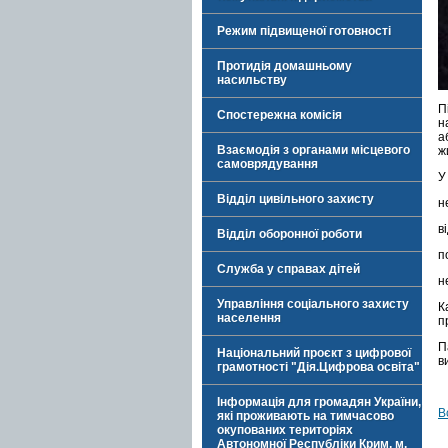
Режим підвищеної готовності
Протидія домашньому
насильству
П
Спостережна комісія
н
а
Взаємодія з органами місцевого
ж
самоврядування
У
Відділ цивільного захисту
н
в
Відділ оборонної роботи
п
Служба у справах дітей
н
Управління соціального захисту
К
населення
п
П
Національний проєкт з цифрової
в
грамотності "Дія.Цифрова освіта"
Інформація для громадян України,
В
які проживають на тимчасово
окупованих територіях
Автономної Республіки Крим, м.