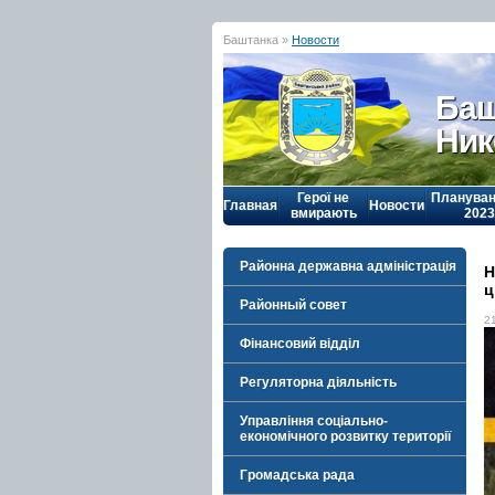
Баштанка »
Новости
Баш
Ник
Герої не
Плануван
Главная
Новости
вмирають
2023
Районна державна адміністрація
Н
ц
Районный совет
2
Фінансовий відділ
Регуляторна діяльність
Управління соціально-
економічного розвитку території
Громадська рада