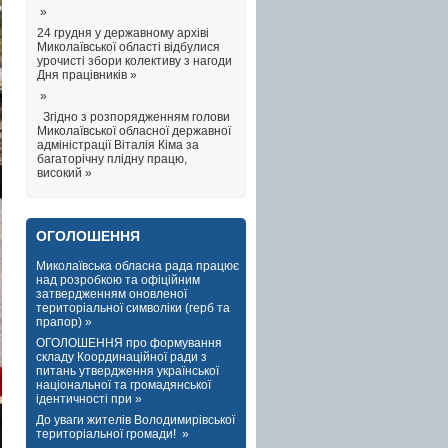
»
24 грудня у державному архіві
Миколаївської області відбулися
урочисті збори колективу з нагоди
Дня працівників »
»
Згідно з розпорядженням голови
Миколаївської обласної державної
адміністрації Віталія Кіма за
багаторічну плідну працю,
високий »
ОГОЛОШЕННЯ
Миколаївська обласна рада працює
над розробкою та офіційним
затвердженням оновленої
територіальної символіки (герб та
прапор) »
ОГОЛОШЕННЯ про формування
складу Координаційної ради з
питань утвердження української
національної та громадянської
ідентичності при »
До уваги жителів Володимирівської
територіальної громади! »