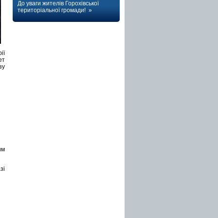
До уваги жителів Горохівської
територіальної громади! »
ії
ет
зу
им
зі