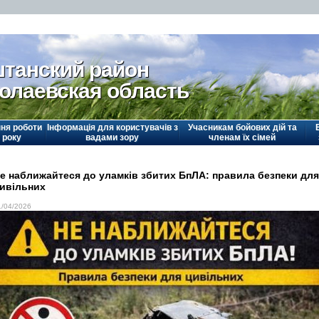
танский район
олаевская область
ня роботи
Інформація для користувачів з
Учасникам бойових дій та
 року
вадами зору
членам їх сімей
е наближайтеся до уламків збитих БпЛА: правила безпеки для
ивільних
1/04/2026