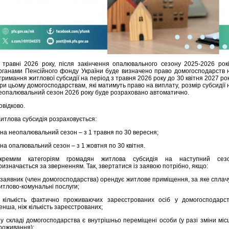
 травні 2026 року, після закінчення опалювального сезону 2025-2026 рокі
рганами Пенсійного фонду України буде визначено право домогосподарств 
тримання житлової субсидії на період з травня 2026 року до 30 квітня 2027 рок
ри цьому домогосподарствам, які матимуть право на виплату, розмір субсидії 
еопалювальний сезон 2026 року буде розраховано автоматично.
овідково.
итлова субсидія розраховується:
 на неопалювальний сезон – з 1 травня по 30 вересня;
 на опалювальний сезон – з 1 жовтня по 30 квітня.
кремим категоріям громадян житлова субсидія на наступний сез
ризначається за зверненням. Так, звертатися із заявою потрібно, якщо:
 заявник (член домогосподарства) орендує житлове приміщення, за яке сплач
итлово-комунальні послуги;
 кількість фактично проживаючих зареєстрованих осіб у домогосподарст
енша, ніж кількість зареєстрованих;
 у складі домогосподарства є внутрішньо переміщені особи (у разі зміни міс
роживання);