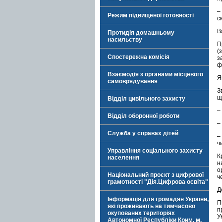
–
Режим підвищеної готовності
с
В
Протидія домашньому
насильству
П
(
Спостережна комісія
з
ф
Взаємодія з органами місцевого
Я
самоврядування
З
щ
Відділ цивільного захисту
–
Відділ оборонної роботи
–
Служба у справах дітей
–
ч
Управління соціального захисту
К
населення
н
о
Національний проєкт з цифрової
ч
грамотності "Дія.Цифрова освіта"
Д
Інформація для громадян України,
П
які проживають на тимчасово
п
окупованих територіях
У
Автономної Республіки Крим, м.