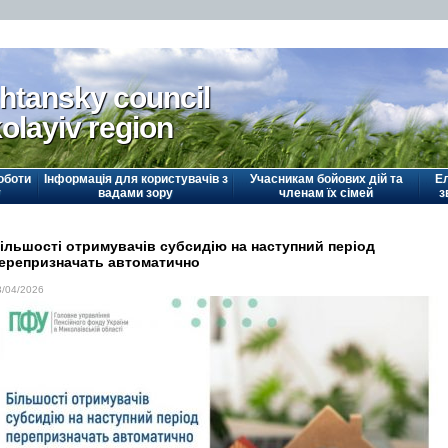
htansky council
olayiv region
оботи
Інформація для користувачів з
Учасникам бойових дій та
Е
у
вадами зору
членам їх сімей
з
ільшості отримувачів субсидію на наступний період
ерепризначать автоматично
3/04/2026