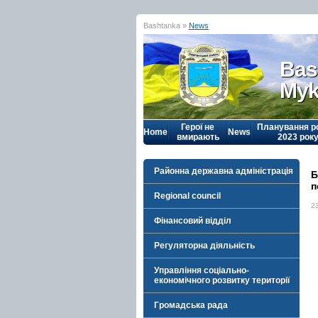
Bashtanka »
News
Bas
Myk
Герої не
Планування р
Home
News
вмирають
2023 рок
Районна державна адміністрація
Б
п
Regional council
2
Фінансовий відділ
Регуляторна діяльність
Управління соціально-
економічного розвитку території
Громадська рада