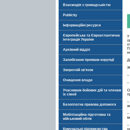
Взаємодія з громадськістю
Publicity
Інформаційні ресурси
Європейська та Євроатлантична
У
інтеграція України
о
о
П
Архівний відділ
н
Запобігання проявам корупції
Д
Ж
Зворотній зв'язок
–
Очищення влади
–
Учасникам бойових дій та членам
О
їх сімей
п
–
Безоплатна правова допомога
ж
–
Мобілізаційна підготовка та
м
військовий облік
–
Комунальні підприємства
п