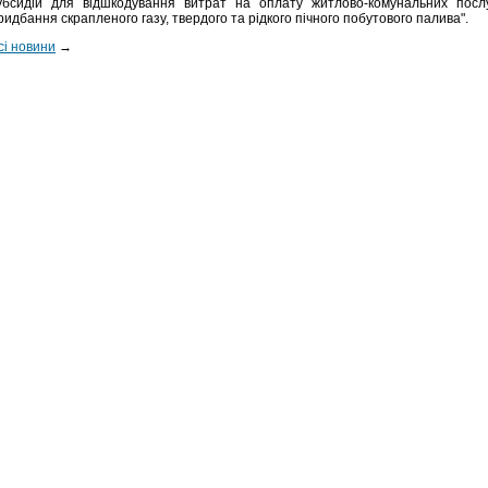
убсидій для відшкодування витрат на оплату житлово-комунальних послу
ридбання скрапленого газу, твердого та рідкого пічного побутового палива".
сі новини
→