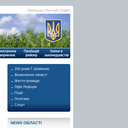
Українська
|
Русский
| English
лектронне
Пробація
Зміни в
вернення
району
законодавстві
→ 200 років Т. Шевченко
→ Визволення області
→ Життя громади
→ Офіс Реформ
→ Події
→ Політика
→ Спорт
NEWS ОБЛАСТI