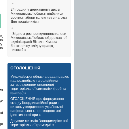
»
24 грудня у державному архіві
Миколаївської області відбулися
урочисті збори колективу з нагоди
Дня працівників »
»
Згідно з розпорядженням голови
в,
Миколаївської обласної державної
на
адміністрації Віталія Кіма за
у.
багаторічну плідну працю,
на
високий »
ОГОЛОШЕННЯ
Миколаївська обласна рада працює
над розробкою та офіційним
затвердженням оновленої
територіальної символіки (герб та
он
прапор) »
ОГОЛОШЕННЯ про формування
ує
складу Координаційної ради з
питань утвердження української
національної та громадянської
ві
ідентичності при »
До уваги жителів Володимирівської
ця
територіальної громади! »