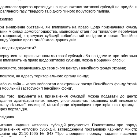
 домогосподарство претендує на призначення житлової субсидії на придбан
крапленого газу, твердого та рідкого пічного побутового палива.
ажливо!
ри виникненні обставин, які впливають на право щодо призначення субсид
зміни у складі домогосподарства, майновому стані при тривалому перебуван
а кордоном), отримувач субсидії зобов'язаний повідомити орган Пенсійно
онду України протягом 30 календарних днів.
к подати документи?
вернутися за призначенням житлової субсидії або повідомити про обставин
о впливають на право щодо житлової субсидії, можна в обраний спосіб:
 особисто, звернувшись до сервісного центру Пенсійного фонду України;
 поштою, на адресу територіального органу Фонду;
 або онлайн – через вебпортал електронних послуг Пенсійного фонду Украї
и мобільний застосунок "Пенсійний фонд".
рім того, документи на призначення субсидій можна подавати до центр
адання адміністративних послуг, уповноважених посадових осіб виконавчо
ргану сільської, селищної, міської ради відповідних територіальних громад 
ерез портал Дія.
овідково.
итання надання житлових субсидій регулюється Положенням про поряд
ризначення житлових субсидій, затвердженим постановою Кабінету Міністр
країни від 21.10.1995 № 848 "Про спрощення порядку надання населен