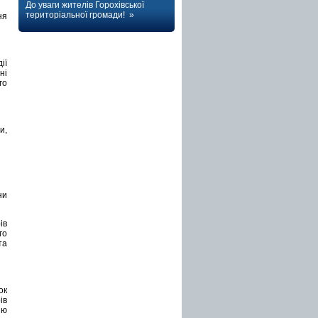
До уваги жителів Горохівської
територіальної громади! »
ня
ії
ні
го
и,
ни
ів
го
та
ок
ів
ню