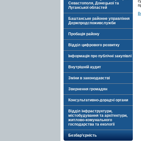
с
Севастополя, Донецької та
п
Луганської областей
В
Баштанське районне управління
Держпродспоживслужби
Пробація району
Відділ цифрового розвитку
Інформація про публічні закупівлі
Внутрішній аудит
Зміни в законодавстві
Звернення громадян
Консультативно-дорадчі органи
Відділ інфраструктури,
містобудування та архітектури,
житлово-комунального
господарства та екології
Безбар’єрність