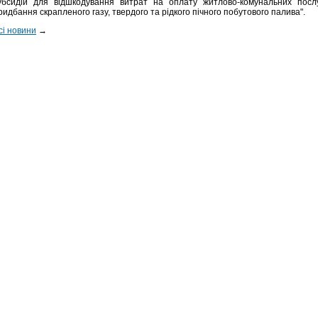
убсидій для відшкодування витрат на оплату житлово-комунальних послу
ридбання скрапленого газу, твердого та рідкого пічного побутового палива".
сі новини
→