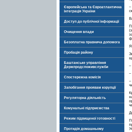
–
Європейська та Євроатлантична
с
інтеграція України
В
Доступ до публічної інформації
П
(
Очищення влади
з
ф
Безоплатна правнича допомога
Я
Пробація району
З
щ
Баштанське управління
–
Держпродспоживслужби
–
Спостережна комісія
–
ч
Запобігання проявам корупції
К
н
Регуляторна діяльність
о
ч
Комунальні підприємства
Д
Режим підвищеної готовності
П
п
Протидія домашньому
У