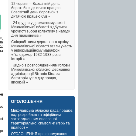
12 червня – Всесвітній день
боротьби з дитячою працею
Всесвітній день боротьби з
дитячою працею був »
24 грудня у державному архіві
Миколаївської області відбулися
урочисті збори колективу з нагоди
Дня працівників »
в,
Співробітники державного архіву
на
Миколаївської області взяли участь
у.
у інформаційному марафоні
на
«Голодомор 1932-1933 рр. в
історії »
Згідно з розпорядженням голови
Миколаївської обласної державної
адміністрації Віталія Кіма за
багаторічну плідну працю,
високий »
он
ОГОЛОШЕННЯ
ує
Миколаївська обласна рада працює
над розробкою та офіційним
ві
затвердженням оновленої
територіальної символіки (герб та
прапор) »
ця
ОГОЛОШЕННЯ про формування