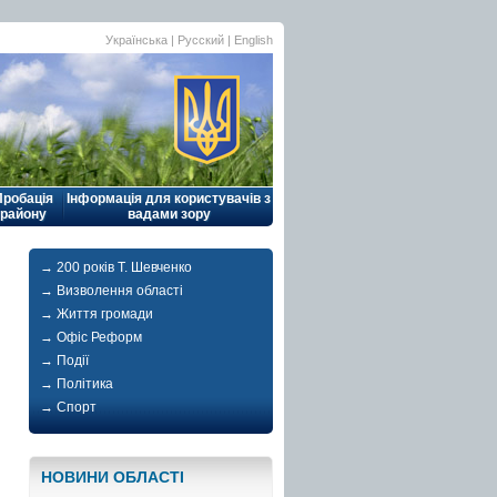
Українська |
Русский
|
English
Пробація
Інформація для користувачів з
району
вадами зору
→ 200 років Т. Шевченко
→ Визволення області
→ Життя громади
→ Офіс Реформ
→ Події
→ Політика
→ Спорт
НОВИНИ ОБЛАСТI