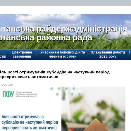
танська райдержадміністрація
танська районна рада
Електронне
Учасникам бойових дій та
Планування роботи
стві
звернення
членам їх сімей
2023 року
ільшості отримувачів субсидію на наступний період
ерепризначать автоматично
3/04/2026