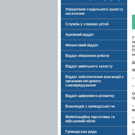
Управління соціального захисту
населення
Служба у справах дітей
Архівний відділ
У
о
Фінансовий відділ
о
П
н
Відділ оборонної роботи
Д
Відділ цивільного захисту
Ж
Відділ забезпечення взаємодії з
–
органами місцевого
самоврядування
–
О
Відділ цифрового розвитку
п
–
Взаємодія з громадськістю
ж
Мобілізаційна підготовка та
–
військовий облік
м
–
Громадська рада
п