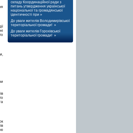
складу Координаційної ради з
питань утвердження української
ня
національної та громадянської
ідентичності при »
До уваги жителів Володимирівської
територіальної громади! »
ії
ні
До уваги жителів Горохівської
го
територіальної громади! »
и,
ни
ів
го
та
ок
ів
ню