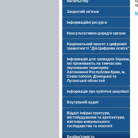
насильству
с
п
Зворотній зв'язок
В
Інформаційні ресурси
Консультативно-дорадчі органи
Національний проєкт з цифрової
грамотності "Дія.Цифрова освіта"
Інформація для громадян України,
які проживають на тимчасово
окупованих територіях
Автономної Республіки Крим, м.
Севастополя, Донецької та
Луганської областей
Інформація про публічні закупівлі
Внутрішній аудит
Відділ інфраструктури,
містобудування та архітектури,
житлово-комунального
господарства та екології
Безбар’єрність