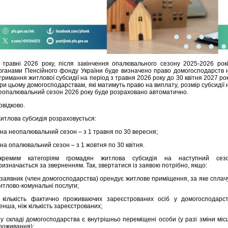
 травні 2026 року, після закінчення опалювального сезону 2025-2026 рокі
рганами Пенсійного фонду України буде визначено право домогосподарств 
тримання житлової субсидії на період з травня 2026 року до 30 квітня 2027 рок
ри цьому домогосподарствам, які матимуть право на виплату, розмір субсидії 
еопалювальний сезон 2026 року буде розраховано автоматично.
овідково.
итлова субсидія розраховується:
 на неопалювальний сезон – з 1 травня по 30 вересня;
 на опалювальний сезон – з 1 жовтня по 30 квітня.
кремим категоріям громадян житлова субсидія на наступний сез
ризначається за зверненням. Так, звертатися із заявою потрібно, якщо:
 заявник (член домогосподарства) орендує житлове приміщення, за яке сплач
итлово-комунальні послуги;
 кількість фактично проживаючих зареєстрованих осіб у домогосподарст
енша, ніж кількість зареєстрованих;
 у складі домогосподарства є внутрішньо переміщені особи (у разі зміни міс
роживання);