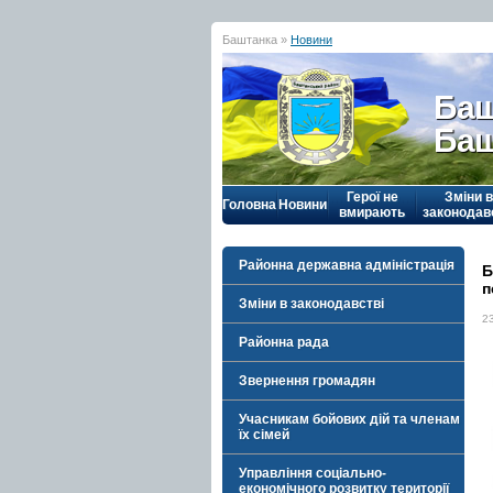
Баштанка »
Новини
Баш
Баш
Герої не
Зміни в
Головна
Новини
вмирають
законодав
Районна державна адміністрація
Б
п
Зміни в законодавстві
2
Районна рада
Звернення громадян
Учасникам бойових дій та членам
їх сімей
Управління соціально-
економічного розвитку території