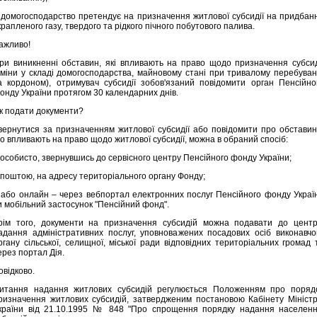
 домогосподарство претендує на призначення житлової субсидії на придбан
крапленого газу, твердого та рідкого пічного побутового палива.
ажливо!
ри виникненні обставин, які впливають на право щодо призначення субсид
зміни у складі домогосподарства, майновому стані при тривалому перебуван
а кордоном), отримувач субсидії зобов'язаний повідомити орган Пенсійно
онду України протягом 30 календарних днів.
к подати документи?
вернутися за призначенням житлової субсидії або повідомити про обставин
о впливають на право щодо житлової субсидії, можна в обраний спосіб:
 особисто, звернувшись до сервісного центру Пенсійного фонду України;
 поштою, на адресу територіального органу Фонду;
 або онлайн – через вебпортал електронних послуг Пенсійного фонду Украї
и мобільний застосунок "Пенсійний фонд".
рім того, документи на призначення субсидій можна подавати до центр
адання адміністративних послуг, уповноважених посадових осіб виконавчо
ргану сільської, селищної, міської ради відповідних територіальних громад 
ерез портал Дія.
овідково.
итання надання житлових субсидій регулюється Положенням про поряд
ризначення житлових субсидій, затвердженим постановою Кабінету Міністр
країни від 21.10.1995 № 848 "Про спрощення порядку надання населен