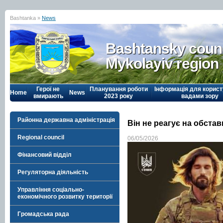
Bashtanka »
News
Bashtansky counc
Mykolayiv region
Герої не
Планування роботи
Інформація для корист
Home
News
вмирають
2023 року
вадами зору
Районна державна адміністрація
Він не реагує на обста
Regional council
06/05/2026
Фінансовий відділ
Регуляторна діяльність
Управління соціально-
економічного розвитку території
Громадська рада