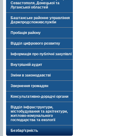
Севастополя, Донецької та
Луганської областей
Баштанське районне управління
Держпродспоживслужби
Пробація району
Відділ цифрового розвитку
Інформація про публічні закупівлі
Внутрішній аудит
Зміни в законодавстві
Звернення громадян
Консультативно-дорадчі органи
Відділ інфраструктури,
містобудування та архітектури,
житлово-комунального
господарства та екології
Безбар’єрність