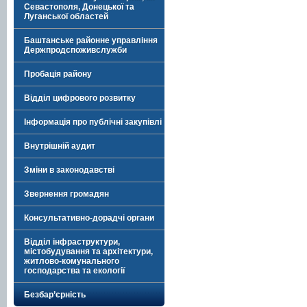
Севастополя, Донецької та
Луганської областей
Баштанське районне управління
Держпродспоживслужби
Пробація району
Відділ цифрового розвитку
Інформація про публічні закупівлі
Внутрішній аудит
Зміни в законодавстві
Звернення громадян
Консультативно-дорадчі органи
Відділ інфраструктури,
містобудування та архітектури,
житлово-комунального
господарства та екології
Безбар’єрність