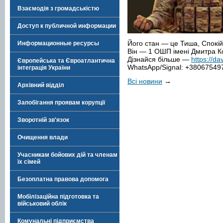
Взаємодія з громадськістю
Доступ к публичной информации
Його стан — це Тиша, Спокій 
Информационные ресурсы
Він — 1 ОШП імені Дмитра 
Дізнайся більше —
https://dav
Європейська та Євроатлантична
WhatsApp/Signal: +38067549
інтеграція України
Всі новини
→
Архівний відділ
Запобігання проявам корупції
Зворотній зв'язок
Очищення влади
Учасникам бойових дій та членам
їх сімей
Безоплатна правова допомога
Мобілізаційна підготовка та
військовий облік
Комунальні підприємства