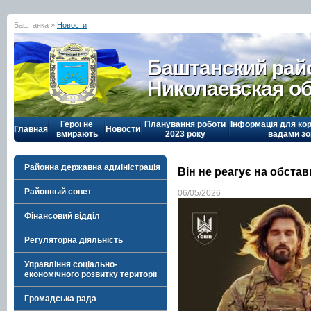
Баштанка »
Новости
Баштанский рай
Николаевская о
Герої не
Планування роботи
Інформація для кор
Главная
Новости
вмирають
2023 року
вадами зо
Районна державна адміністрація
Він не реагує на обста
Районный совет
06/05/2026
Фінансовий відділ
Регуляторна діяльність
Управління соціально-
економічного розвитку території
Громадська рада