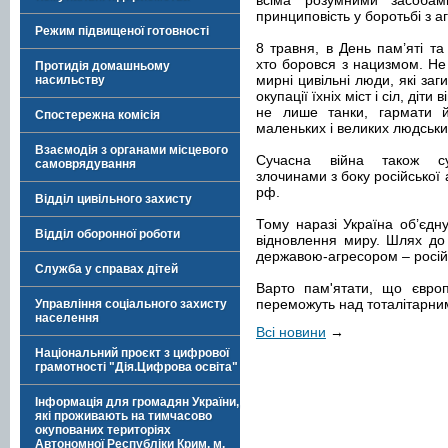
всіма розумними засобам
принциповість у боротьбі з а
Режим підвищеної готовності
8 травня, в День пам’яті та
хто боровся з нацизмом. Не
Протидія домашньому
мирні цивільні люди, які за
насильству
окупації їхніх міст і сіл, діт
не лише танки, гармати й
Спостережна комісія
маленьких і великих людських
Взаємодія з органами місцевого
Сучасна війна також су
самоврядування
злочинами з боку російської 
рф.
Відділ цивільного захисту
Тому наразі Україна об’єдн
Відділ оборонної роботи
відновлення миру. Шлях до
державою-агресором – росі
Служба у справах дітей
Варто пам'ятати, що європ
переможуть над тоталітарним
Управління соціального захисту
населення
Всі новини
→
Національний проєкт з цифрової
грамотності "Дія.Цифрова освіта"
Інформація для громадян України,
які проживають на тимчасово
окупованих територіях
Автономної Республіки Крим, м.