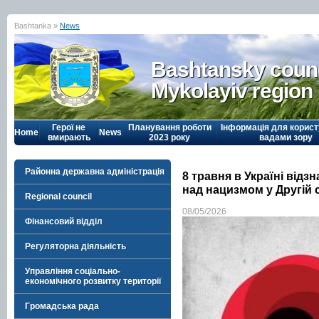
Bashtanka »
News
Bashtansky counc
Mykolayiv region
Герої не
Планування роботи
Інформація для корист
Home
News
вмирають
2023 року
вадами зору
Районна державна адміністрація
8 травня в Україні відз
над нацизмом у Другій с
Regional council
08/05/2026
Фінансовий відділ
Регуляторна діяльність
Управління соціально-
економічного розвитку території
Громадська рада