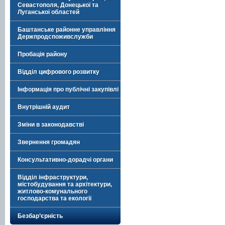
Севастополя, Донецької та
Луганської областей
Баштанське районне управління
Держпродспоживслужби
Пробація району
Відділ цифрового розвитку
Інформація про публічні закупівлі
Внутрішній аудит
Зміни в законодавстві
Звернення громадян
Консультативно-дорадчі органи
Відділ інфраструктури,
містобудування та архітектури,
житлово-комунального
господарства та екології
Безбар’єрність