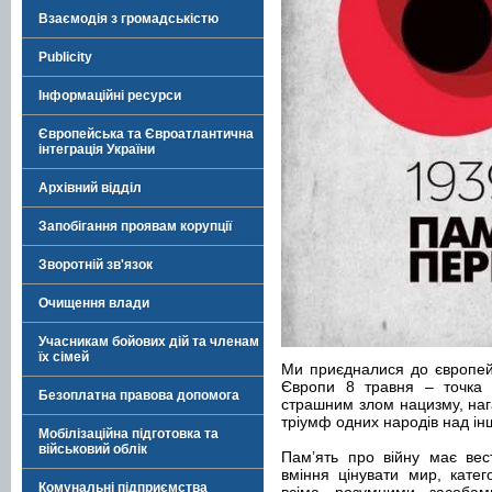
Взаємодія з громадськістю
Publicity
Інформаційні ресурси
Європейська та Євроатлантична
інтеграція України
Архівний відділ
Запобігання проявам корупції
Зворотній зв'язок
Очищення влади
Учасникам бойових дій та членам
їх сімей
Ми приєдналися до європейсь
Європи 8 травня – точка в
Безоплатна правова допомога
страшним злом нацизму, наг
тріумф одних народів над і
Мобілізаційна підготовка та
військовий облік
Пам’ять про війну має вес
вміння цінувати мир, кате
Комунальні підприємства