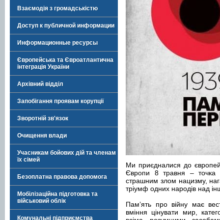
Взаємодія з громадськістю
Доступ к публичной информации
Информационные ресурсы
Європейська та Євроатлантична
інтеграція України
Архівний відділ
Запобігання проявам корупції
Зворотній зв'язок
Очищення влади
Учасникам бойових дій та членам
їх сімей
Ми приєдналися до європейсь
Європи 8 травня – точка в
Безоплатна правова допомога
страшним злом нацизму, наг
тріумф одних народів над і
Мобілізаційна підготовка та
військовий облік
Пам’ять про війну має вес
вміння цінувати мир, кате
Комунальні підприємства