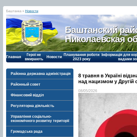
Баштанка »
Новости
Баштанский рай
Николаевская о
Герої не
Планування роботи
Інформація для кор
Главная
Новости
вмирають
2023 року
вадами зо
Районна державна адміністрація
8 травня в Україні відз
над нацизмом у Другій с
Районный совет
08/05/2026
Фінансовий відділ
Регуляторна діяльність
Управління соціально-
економічного розвитку території
Громадська рада