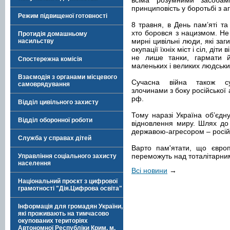
всіма розумними засобам
принциповість у боротьбі з а
Режим підвищеної готовності
8 травня, в День пам’яті та
хто боровся з нацизмом. Не
Протидія домашньому
мирні цивільні люди, які за
насильству
окупації їхніх міст і сіл, діт
не лише танки, гармати й
Спостережна комісія
маленьких і великих людських
Взаємодія з органами місцевого
Сучасна війна також су
самоврядування
злочинами з боку російської 
рф.
Відділ цивільного захисту
Тому наразі Україна об’єдн
Відділ оборонної роботи
відновлення миру. Шлях до
державою-агресором – росі
Служба у справах дітей
Варто пам'ятати, що європ
переможуть над тоталітарним
Управління соціального захисту
населення
Всі новини
→
Національний проєкт з цифрової
грамотності "Дія.Цифрова освіта"
Інформація для громадян України,
які проживають на тимчасово
окупованих територіях
Автономної Республіки Крим, м.