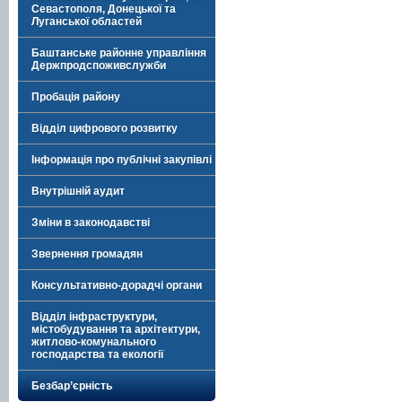
Севастополя, Донецької та
Луганської областей
Баштанське районне управління
Держпродспоживслужби
Пробація району
Відділ цифрового розвитку
Інформація про публічні закупівлі
Внутрішній аудит
Зміни в законодавстві
Звернення громадян
Консультативно-дорадчі органи
Відділ інфраструктури,
містобудування та архітектури,
житлово-комунального
господарства та екології
Безбар’єрність