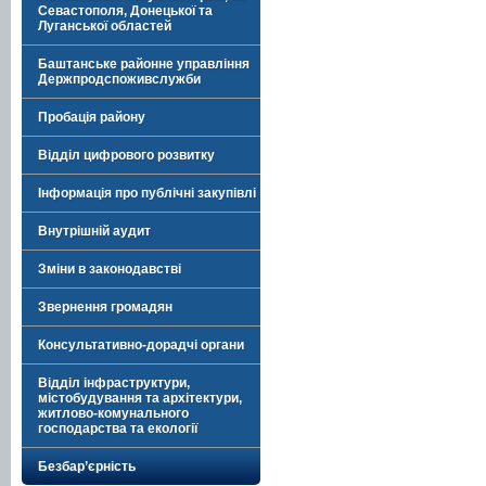
Севастополя, Донецької та
Луганської областей
Баштанське районне управління
Держпродспоживслужби
Пробація району
Відділ цифрового розвитку
Інформація про публічні закупівлі
Внутрішній аудит
Зміни в законодавстві
Звернення громадян
Консультативно-дорадчі органи
Відділ інфраструктури,
містобудування та архітектури,
житлово-комунального
господарства та екології
Безбар’єрність