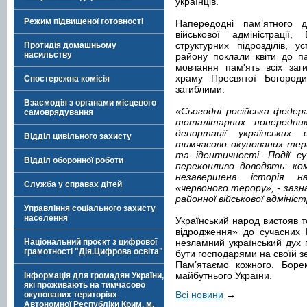
українців.
Режим підвищеної готовності
Напередодні пам’ятного д
військової адміністрації,
структурних підрозділів, у
Протидія домашньому
насильству
району поклали квіти до п
мовчання пам'ять всіх заги
храму Пресвятої Богород
Спостережна комісія
загиблими.
Взаємодія з органами місцевого
«Сьогодні російська федер
самоврядування
тоталітарних попередни
депортації українських
Відділ цивільного захисту
тимчасово окупованих тери
та ідентичності. Події су
Відділ оборонної роботи
переконливо доводять: ко
незавершена історія н
Служба у справах дітей
«червоного терору», - заз
районної військової адмініс
Управління соціального захисту
населення
Український народ вистояв то
відродження» до сучасних Г
Національний проєкт з цифрової
незламний український дух 
грамотності "Дія.Цифрова освіта"
бути господарями на своїй з
Пам’ятаємо кожного. Боре
майбутнього України.
Інформація для громадян України,
які проживають на тимчасово
Всі новини
→
окупованих територіях
Автономної Республіки Крим, м.