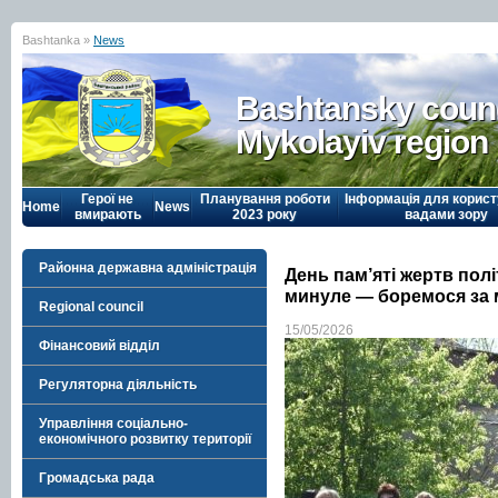
Bashtanka »
News
Bashtansky counc
Mykolayiv region
Герої не
Планування роботи
Інформація для корист
Home
News
вмирають
2023 року
вадами зору
Районна державна адміністрація
День пам’яті жертв пол
минуле — боремося за 
Regional council
15/05/2026
Фінансовий відділ
Регуляторна діяльність
Управління соціально-
економічного розвитку території
Громадська рада