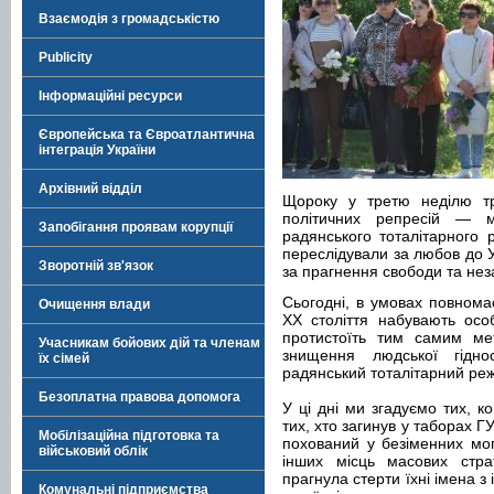
Взаємодія з громадськістю
Publicity
Інформаційні ресурси
Європейська та Євроатлантична
інтеграція України
Архівний відділ
Щороку у третю неділю тр
політичних репресій — м
Запобігання проявам корупції
радянського тоталітарного 
переслідували за любов до У
Зворотній зв'язок
за прагнення свободи та нез
Сьогодні, в умовах повномас
Очищення влади
ХХ століття набувають особ
протистоїть тим самим мет
Учасникам бойових дій та членам
знищення людської гіднос
їх сімей
радянський тоталітарний ре
Безоплатна правова допомога
У ці дні ми згадуємо тих, к
тих, хто загинув у таборах Г
Мобілізаційна підготовка та
похований у безіменних мог
військовий облік
інших місць масових стра
прагнула стерти їхні імена з 
Комунальні підприємства