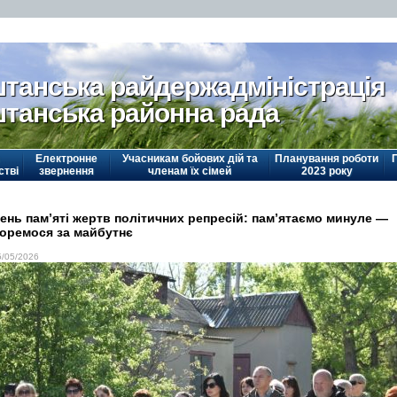
танська райдержадміністрація
танська районна рада
Електронне
Учасникам бойових дій та
Планування роботи
стві
звернення
членам їх сімей
2023 року
ень пам’яті жертв політичних репресій: пам’ятаємо минуле —
оремося за майбутнє
5/05/2026