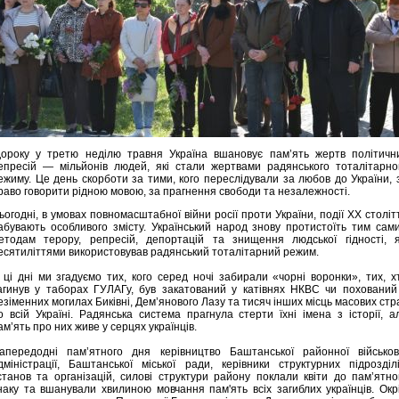
ороку у третю неділю травня Україна вшановує пам’ять жертв політичн
епресій — мільйонів людей, які стали жертвами радянського тоталітарно
ежиму. Це день скорботи за тими, кого переслідували за любов до України, 
раво говорити рідною мовою, за прагнення свободи та незалежності.
ьогодні, в умовах повномасштабної війни росії проти України, події ХХ століт
абувають особливого змісту. Український народ знову протистоїть тим сам
етодам терору, репресій, депортацій та знищення людської гідності, я
есятиліттями використовував радянський тоталітарний режим.
 ці дні ми згадуємо тих, кого серед ночі забирали «чорні воронки», тих, х
агинув у таборах ГУЛАГу, був закатований у катівнях НКВС чи похований
езіменних могилах Биківні, Дем’янового Лазу та тисяч інших місць масових стр
о всій Україні. Радянська система прагнула стерти їхні імена з історії, а
ам’ять про них живе у серцях українців.
апередодні пам’ятного дня керівництво Баштанської районної військов
дміністрації, Баштанської міської ради, керівники структурних підрозділі
станов та організацій, силові структури району поклали квіти до пам’ятно
наку та вшанували хвилиною мовчання пам'ять всіх загиблих українців. Окр