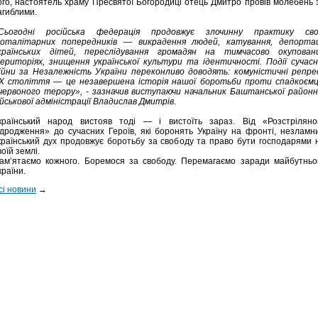
ого, настоятель храму Пресвятої Богородиці отець Дмитро провів молебень 
агиблими.
Сьогодні російська федерація продовжує злочинну практику сво
оталітарних попередників — викрадення людей, катування, депортац
країнських дітей, переслідування громадян на тимчасово окупован
ериторіях, знищення української культури та ідентичності. Події сучасн
ійни за Незалежність України переконливо доводять: комуністичні репрес
Х століття — це незавершена історія нашої боротьби проти спадкоємц
червоного терору», - зазначив виступаючи начальник Баштанської районн
ійськової адміністрації Владислав Дмитрів.
країнський народ вистояв тоді — і вистоїть зараз. Від «Розстріляно
ідродження» до сучасних Героїв, які боронять Україну на фронті, незламн
країнський дух продовжує боротьбу за свободу та право бути господарями 
воїй землі.
ам’ятаємо кожного. Боремося за свободу. Перемагаємо заради майбутньо
країни.
сі новини
→