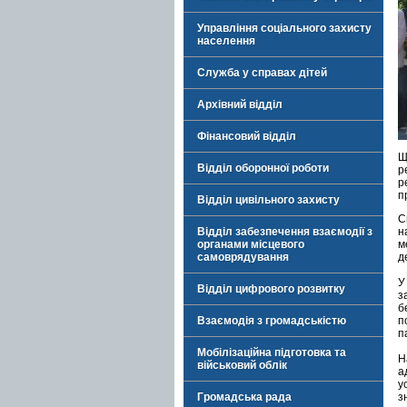
Управління соціального захисту
населення
Служба у справах дітей
Архівний відділ
Фінансовий відділ
Щ
Відділ оборонної роботи
р
р
п
Відділ цивільного захисту
С
Відділ забезпечення взаємодії з
н
органами місцевого
м
самоврядування
д
У
Відділ цифрового розвитку
з
б
Взаємодія з громадськістю
п
п
Мобілізаційна підготовка та
Н
військовий облік
а
у
Громадська рада
з