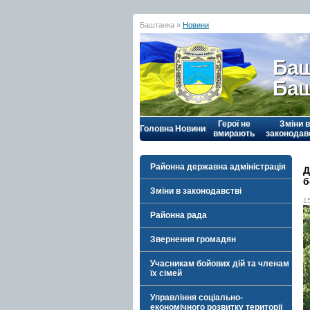
Баштанка »
Новини
Баш
Баш
Герої не
Зміни в
Головна
Новини
вмирають
законодав
Районна державна адміністрація
Д
б
Зміни в законодавстві
1
Районна рада
Звернення громадян
Учасникам бойових дій та членам
їх сімей
Управління соціально-
економічного розвитку території