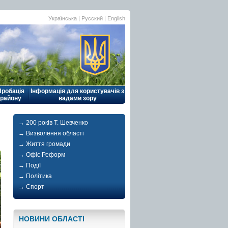
Українська |
Русский
|
English
Пробація
Інформація для користувачів з
району
вадами зору
→ 200 років Т. Шевченко
→ Визволення області
→ Життя громади
→ Офіс Реформ
→ Події
→ Політика
→ Спорт
НОВИНИ ОБЛАСТI