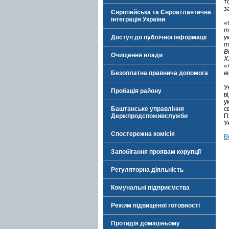
т
з
Європейська та Євроатлантична
інтеграція України
«
т
Доступ до публічної інформації
у
т
В
Очищення влади
Х
«
Безоплатна правнича допомога
в
У
Пробація району
в
у
Баштанське управління
с
Держпродспоживслужби
П
У
Спостережна комісія
В
Запобігання проявам корупції
Регуляторна діяльність
Комунальні підприємства
Режим підвищеної готовності
Протидія домашньому