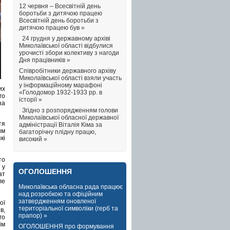
12 червня – Всесвітній день
боротьби з дитячою працею
Всесвітній день боротьби з
дитячою працею був »
24 грудня у державному архіві
Миколаївської області відбулися
урочисті збори колективу з нагоди
Дня працівників »
Співробітники державного архіву
Миколаївської області взяли участь
у інформаційному марафоні
их
«Голодомор 1932-1933 рр. в
го
історії »
за
Згідно з розпорядженням голови
Миколаївської обласної державної
тя
адміністрації Віталія Кіма за
им
багаторічну плідну працю,
кі
високий »
то
 у
ОГОЛОШЕННЯ
ат
ле
Миколаївська обласна рада працює
над розробкою та офіційним
затвердженням оновленої
ої
територіальної символіки (герб та
в,
прапор) »
го
ім
ОГОЛОШЕННЯ про формування