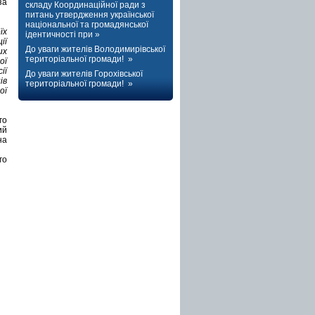
за
складу Координаційної ради з
питань утвердження української
національної та громадянської
їх
ідентичності при »
ії
До уваги жителів Володимирівської
их
територіальної громади! »
ої
ії
До уваги жителів Горохівської
ів
територіальної громади! »
ої
го
ий
на
го