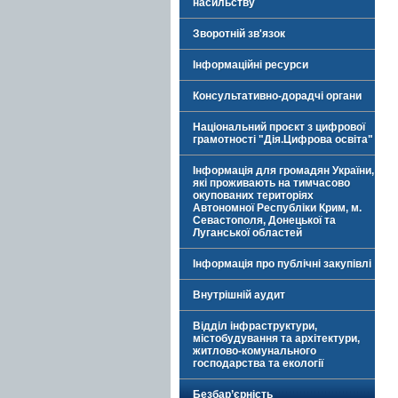
насильству
Зворотній зв'язок
Інформаційні ресурси
Консультативно-дорадчі органи
Національний проєкт з цифрової
грамотності "Дія.Цифрова освіта"
Інформація для громадян України,
які проживають на тимчасово
окупованих територіях
Автономної Республіки Крим, м.
Севастополя, Донецької та
Луганської областей
Інформація про публічні закупівлі
Внутрішній аудит
Відділ інфраструктури,
містобудування та архітектури,
житлово-комунального
господарства та екології
Безбар’єрність