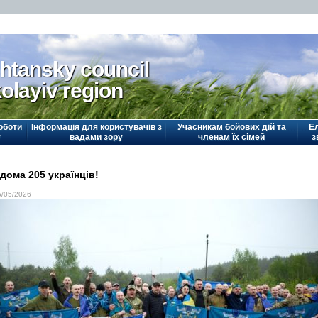
htansky council
olayiv region
оботи
Інформація для користувачів з
Учасникам бойових дій та
Е
у
вадами зору
членам їх сімей
з
дома 205 українців!
5/05/2026