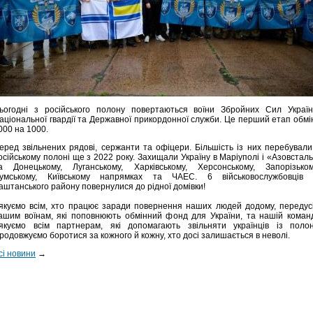
ьогодні з російського полону повертаються воїни Збройних Сил Україн
аціональної гвардії та Державної прикордонної служби. Це перший етап обмі
000 на 1000.
еред звільнених рядові, сержанти та офіцери. Більшість із них перебували
осійському полоні ще з 2022 року. Захищали Україну в Маріуполі і «Азовсталь
а Донецькому, Луганському, Харківському, Херсонському, Запорізьком
умському, Київському напрямках та ЧАЕС. 6 військовослужбовців 
аштанського району повернулися до рідної домівки!
якуємо всім, хто працює заради повернення наших людей додому, передус
ашим воїнам, які поповнюють обмінний фонд для України, та нашій команд
якуємо всім партнерам, які допомагають звільняти українців із полон
родовжуємо боротися за кожного й кожну, хто досі залишається в неволі.
сі новини
→