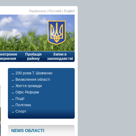
Українська
|
Русский
| English
лектронне
Пробація
Зміни в
вернення
району
законодавстві
→ 200 років Т. Шевченко
→ Визволення області
→ Життя громади
→ Офіс Реформ
→ Події
→ Політика
→ Спорт
NEWS ОБЛАСТI