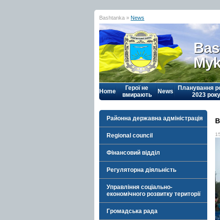
Bashtanka »
News
Bas
Myk
Герої не
Планування р
Home
News
вмирають
2023 рок
Районна державна адміністрація
В
1
Regional council
Фінансовий відділ
Регуляторна діяльність
Управління соціально-
економічного розвитку території
Громадська рада