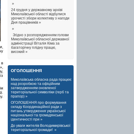
»
24 грудня у державному архіві
Миколаївської області відбулися
урочисті збори колективу з нагоди
Дня працівників »
»
Згідно з розпорядженням голови
Миколаївської обласної державної
адміністрації Віталія Кіма за
и,
багаторічну плідну працю,
ну
високий »
 в
»,
ОГОЛОШЕННЯ
у,
із
Миколаївська обласна рада працює
над розробкою та офіційним
затвердженням оновленої
ім
територіальної символіки (герб та
і.
прапор) »
у.
ОГОЛОШЕННЯ про формування
складу Координаційної ради з
питань утвердження української
національної та громадянської
ідентичності при »
До уваги жителів Володимирівської
територіальної громади! »