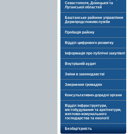
Севастополя, Донецької та
Луганської областей
Баштанське районне управління
Держпродспоживслужби
Пробація району
Відділ цифрового розвитку
Інформація про публічні закупівлі
Внутрішній аудит
Зміни в законодавстві
Звернення громадян
Консультативно-дорадчі органи
Відділ інфраструктури,
містобудування та архітектури,
житлово-комунального
господарства та екології
Безбар’єрність