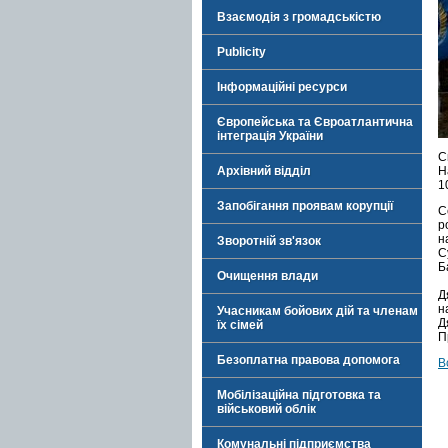
Взаємодія з громадськістю
Publicity
Інформаційні ресурси
Європейська та Євроатлантична
інтеграція України
С
Архівний відділ
Н
1
Запобігання проявам корупції
С
р
н
Зворотній зв'язок
С
Б
Очищення влади
Д
н
Учасникам бойових дій та членам
Д
їх сімей
П
Безоплатна правова допомога
В
Мобілізаційна підготовка та
військовий облік
Комунальні підприємства