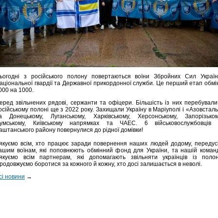
ьогодні з російського полону повертаються воїни Збройних Сил Україн
аціональної гвардії та Державної прикордонної служби. Це перший етап обмі
000 на 1000.
еред звільнених рядові, сержанти та офіцери. Більшість із них перебували
осійському полоні ще з 2022 року. Захищали Україну в Маріуполі і «Азовсталь
а Донецькому, Луганському, Харківському, Херсонському, Запорізьком
умському, Київському напрямках та ЧАЕС. 6 військовослужбовців 
аштанського району повернулися до рідної домівки!
якуємо всім, хто працює заради повернення наших людей додому, передус
ашим воїнам, які поповнюють обмінний фонд для України, та нашій команд
якуємо всім партнерам, які допомагають звільняти українців із полон
родовжуємо боротися за кожного й кожну, хто досі залишається в неволі.
сі новини
→