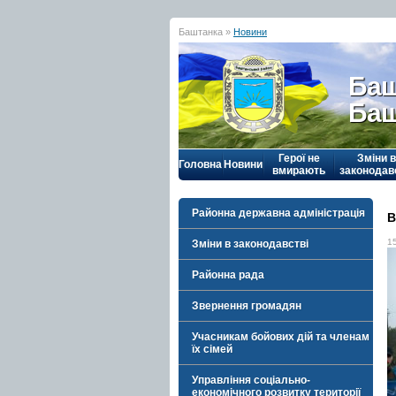
Баштанка »
Новини
Баш
Баш
Герої не
Зміни в
Головна
Новини
вмирають
законодав
Районна державна адміністрація
В
1
Зміни в законодавстві
Районна рада
Звернення громадян
Учасникам бойових дій та членам
їх сімей
Управління соціально-
економічного розвитку території