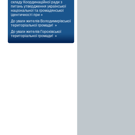
складу Координаційної ради з
питань утвердження української
національної та громадянської
ідентичності при »
До уваги жителів Володимирівської
територіальної громади! »
До уваги жителів Горохівської
територіальної громади! »