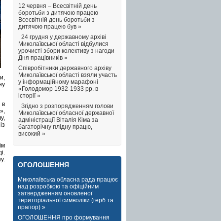
12 червня – Всесвітній день
боротьби з дитячою працею
Всесвітній день боротьби з
дитячою працею був »
24 грудня у державному архіві
Миколаївської області відбулися
урочисті збори колективу з нагоди
Дня працівників »
Співробітники державного архіву
Миколаївської області взяли участь
и,
у інформаційному марафоні
ну
«Голодомор 1932-1933 рр. в
історії »
 в
Згідно з розпорядженням голови
»,
Миколаївської обласної державної
у,
адміністрації Віталія Кіма за
із
багаторічну плідну працю,
високий »
ім
і.
у.
ОГОЛОШЕННЯ
Миколаївська обласна рада працює
над розробкою та офіційним
затвердженням оновленої
територіальної символіки (герб та
прапор) »
ОГОЛОШЕННЯ про формування