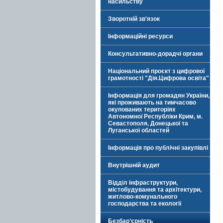
насильству
Зворотній зв'язок
Інформаційні ресурси
Консультативно-дорадчі органи
Національний проєкт з цифрової
грамотності "Дія.Цифрова освіта"
Інформація для громадян України,
які проживають на тимчасово
окупованих територіях
Автономної Республіки Крим, м.
Севастополя, Донецької та
Луганської областей
Інформація про публічні закупівлі
Внутрішній аудит
Відділ інфраструктури,
містобудування та архітектури,
житлово-комунального
господарства та екології
Безбар’єрність