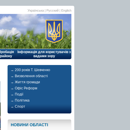
Українська |
Русский
|
English
Пробація
Інформація для користувачів з
району
вадами зору
→ 200 років Т. Шевченко
→ Визволення області
→ Життя громади
→ Офіс Реформ
→ Події
→ Політика
→ Спорт
НОВИНИ ОБЛАСТI