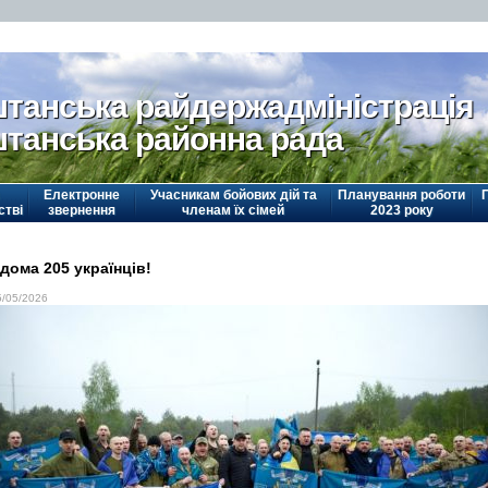
танська райдержадміністрація
танська районна рада
Електронне
Учасникам бойових дій та
Планування роботи
стві
звернення
членам їх сімей
2023 року
дома 205 українців!
5/05/2026