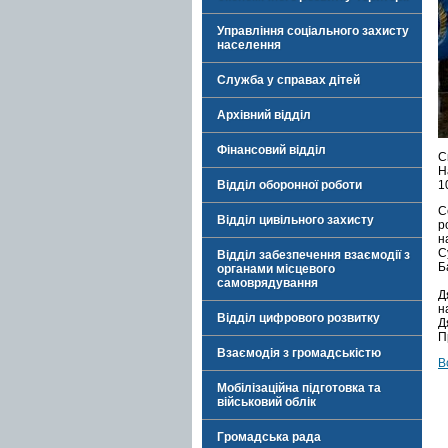
Управління соціального захисту
населення
Служба у справах дітей
Архівний відділ
Фінансовий відділ
С
Н
Відділ оборонної роботи
1
С
Відділ цивільного захисту
р
н
С
Відділ забезпечення взаємодії з
Б
органами місцевого
самоврядування
Д
н
Відділ цифрового розвитку
Д
П
Взаємодія з громадськістю
В
Мобілізаційна підготовка та
військовий облік
Громадська рада