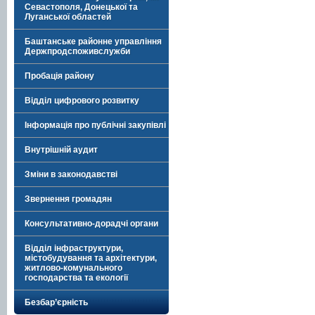
Севастополя, Донецької та
Луганської областей
Баштанське районне управління
Держпродспоживслужби
Пробація району
Відділ цифрового розвитку
Інформація про публічні закупівлі
Внутрішній аудит
Зміни в законодавстві
Звернення громадян
Консультативно-дорадчі органи
Відділ інфраструктури,
містобудування та архітектури,
житлово-комунального
господарства та екології
Безбар’єрність