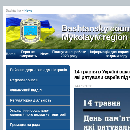
Bashtanka »
News
Bashtansky counc
Mykolayiv region
Герої не
Планування роботи
Інформація для корист
Home
News
вмирають
2023 року
вадами зору
Районна державна адміністрація
14 травня в Україні вша
які рятували євреїв під 
Regional council
14/05/2026
Фінансовий відділ
Регуляторна діяльність
Управління соціально-
економічного розвитку території
Громадська рада