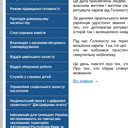
Ця дата присвячена людям, я
власним життям і життям сво
Режим підвищеної готовності
рятували євреїв від Голокост
За даними ізраїльського ме
Протидія домашньому
українців удостоєні звання
насильству
тих, хто допомагав рятува
історій так і залишилися нев
Спостережна комісія
Під час Голокосту на тери
Взаємодія з органами місцевого
мільйона євреїв. І на тлі ціє
самоврядування
хто не побоявся простягн
смертельну небезпеку.
Відділ цивільного захисту
Це день пам’яті про тих, х
Відділ оборонної роботи
Про тих, хто обрав співчут
мовчання.
Служба у справах дітей
Всі новини
→
Управління соціального захисту
населення
Національний проєкт з цифрової
грамотності "Дія.Цифрова освіта"
Інформація для громадян України,
які проживають на тимчасово
окупованих територіях
Автономної Республіки Крим, м.