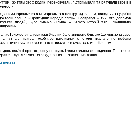
иттям і життям своїх родин, переховували, підтримували та рятували євреїв в
олокосту.
а даними ізраїльського меморіального центру Яд Вашем, понад 2700 українц
достоєні звання «Праведник народів світу». Насправді ж тих, хто допомаг
ятувати людей, було значно більше – багато історій так і залишили
евідомими.
ід час Голокосту на території України було знищено близько 1,5 мільйона євреї
 на тлі цієї трагедії особливо важливими є історії тих, хто не побояв
ростягнути руку допомоги, навіть розуміючи смертельну небезпеку.
е день пам’яті про тих, хто у нелюдські часи залишився людиною. Про тих, х
брав співчуття замість страху, а совість – замість мовчання.
сі новини
→