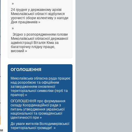
»
24 грудня у державному архіві
Миколаївської області відбулися
урочисті збори колективу з нагоди
Дня працівників »
»
Згідно з розпорядженням голови
Миколаївської обласної державної
адміністрації Віталія Кіма за
багаторічну плідну працю,
високий »
ОГОЛОШЕННЯ
Миколаївська обласна рада працює
над розробкою та офіційним
затвердженням оновленої
територіальної символіки (герб та
прапор) »
ОГОЛОШЕННЯ про формування
складу Координаційної ради з
питань утвердження української
національної та громадянської
ідентичності при »
До уваги жителів Володимирівської
територіальної громади! »
им