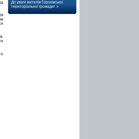
До уваги жителів Горохівської
ід
територіальної громади! »
ів
ав
ся
в.
ся
то