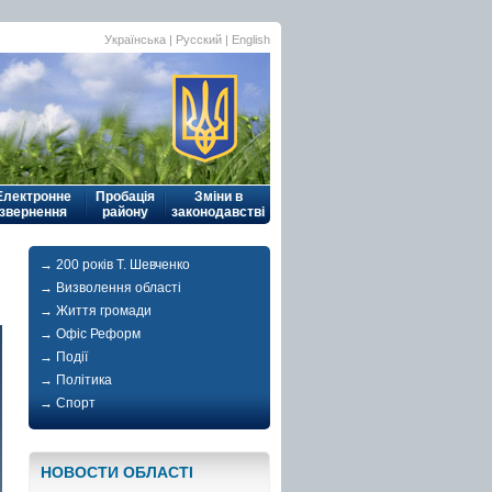
Українська
| Русский |
English
Електронне
Пробація
Зміни в
звернення
району
законодавстві
→ 200 років Т. Шевченко
→ Визволення області
→ Життя громади
→ Офіс Реформ
→ Події
→ Політика
→ Спорт
НОВОСТИ ОБЛАСТI