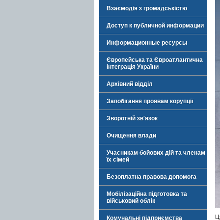
Взаємодія з громадськістю
Доступ к публичной информации
Информационные ресурсы
Європейська та Євроатлантична
інтеграція України
Архівний відділ
Запобігання проявам корупції
Зворотній зв'язок
Очищення влади
Учасникам бойових дій та членам
їх сімей
Безоплатна правова допомога
Мобілізаційна підготовка та
військовий облік
Ц
Комунальні підприємства