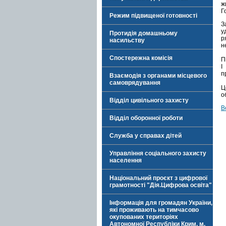
ж
Г
Режим підвищеної готовності
З
у
Протидія домашньому
р
насильству
н
Спостережна комісія
П
І
п
Взаємодія з органами місцевого
самоврядування
Ц
о
Відділ цивільного захисту
В
Відділ оборонної роботи
Служба у справах дітей
Управління соціального захисту
населення
Національний проєкт з цифрової
грамотності "Дія.Цифрова освіта"
Інформація для громадян України,
які проживають на тимчасово
окупованих територіях
Автономної Республіки Крим, м.