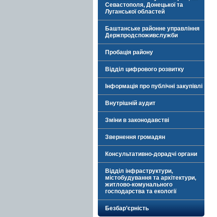
Севастополя, Донецької та
Луганської областей
Баштанське районне управління
Держпродспоживслужби
Пробація району
Відділ цифрового розвитку
Інформація про публічні закупівлі
Внутрішній аудит
Зміни в законодавстві
Звернення громадян
Консультативно-дорадчі органи
Відділ інфраструктури,
містобудування та архітектури,
житлово-комунального
господарства та екології
Безбар’єрність