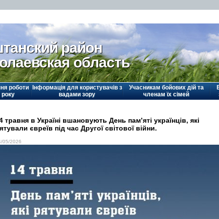
танский район
олаевская область
ня роботи
Інформація для користувачів з
Учасникам бойових дій та
 року
вадами зору
членам їх сімей
4 травня в Україні вшановують День пам’яті українців, які
ятували євреїв під час Другої світової війни.
4/05/2026