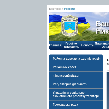
Баштанка »
Новости
Баш
Ник
Герої не
Плануван
Главная
Новости
вмирають
2023
Районна державна адміністрація
1
р
Районный совет
1
Фінансовий відділ
Регуляторна діяльність
Управління соціально-
економічного розвитку території
Громадська рада