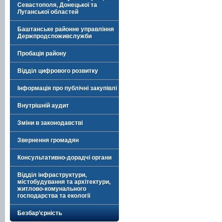
Севастополя, Донецької та
Луганської областей
Баштанське районне управління
Держпродспоживслужби
Пробація району
Відділ цифрового розвитку
Інформація про публічні закупівлі
Внутрішній аудит
Зміни в законодавстві
Звернення громадян
Консультативно-дорадчі органи
Відділ інфраструктури,
містобудування та архітектури,
житлово-комунального
господарства та екології
Безбар’єрність