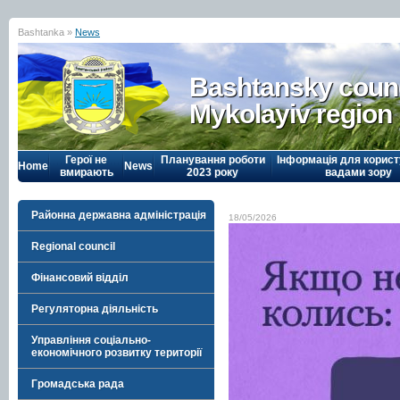
Bashtanka »
News
Bashtansky counc
Mykolayiv region
Герої не
Планування роботи
Інформація для корист
Home
News
вмирають
2023 року
вадами зору
Районна державна адміністрація
18/05/2026
Regional council
Фінансовий відділ
Регуляторна діяльність
Управління соціально-
економічного розвитку території
Громадська рада