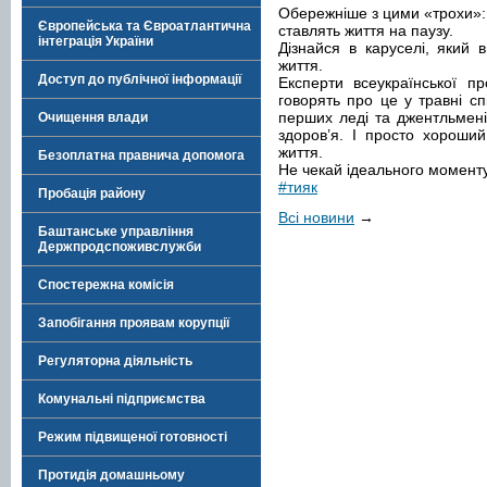
Обережніше з цими «трохи»: 
Європейська та Євроатлантична
ставлять життя на паузу.
інтеграція України
Дізнайся в каруселі, який
життя.
Доступ до публічної інформації
Експерти всеукраїнської п
говорять про це у травні 
перших леді та джентльмені
Очищення влади
здоров’я. І просто хороши
життя.
Безоплатна правнича допомога
Не чекай ідеального моменту,
#тияк
Пробація району
Всі новини
→
Баштанське управління
Держпродспоживслужби
Спостережна комісія
Запобігання проявам корупції
Регуляторна діяльність
Комунальні підприємства
Режим підвищеної готовності
Протидія домашньому