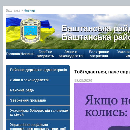
Баштанка »
Новини
Баштанська рай
Баштанська рай
Герої не
Зміни в
Електронне
Учасни
Головна
Новини
вмирають
законодавстві
звернення
чл
Районна державна адміністрація
Тобі здається, наче сп
Зміни в законодавстві
18/05/2026
Районна рада
Звернення громадян
Учасникам бойових дій та членам
їх сімей
Управління соціально-
економічного розвитку території