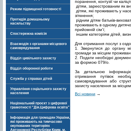
поранення, контузії чи каліцт
дітям, зареєстрованим як вн
Режим підвищеної готовності
дітям, які проживають у насе
зіткнення;
Протидія домашньому
рідним дітям батьків-виховат
насильству
проживають в одному дитячом
прийомній сім’ї;
Спостережна комісія
іншим категоріям дітей, виз
Для отримання послуг з оздо
Взаємодія з органами місцевого
самоврядування
1. Звернутися до органу м
громади за місцем проживан
2. Подати необхідні докумен
Відділ цивільного захисту
за формою 079/о.
Відділ оборонної роботи
За детальною інформаці
отримання путівок необх
Служба у справах дітей
самоврядування або структ
захисту населення за місце
Управління соціального захисту
населення
Всі новини
→
Національний проєкт з цифрової
грамотності "Дія.Цифрова освіта"
Інформація для громадян України,
які проживають на тимчасово
окупованих територіях
Автономної Республіки Крим, м.