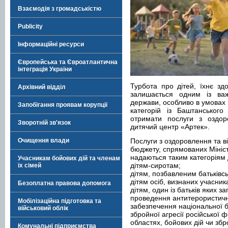
Взаємодія з громадськістю
Publicity
Інформаційні ресурси
Європейська та Євроатлантична
інтеграція України
Турбота про дітей, їхнє зд
Архівний відділ
залишається одним із важ
держави, особливо в умовах в
Запобігання проявам корупції
категорій із Баштанськог
отримати послуги з оздор
Зворотній зв'язок
дитячий центр «Артек».
Очищення влади
Послуги з оздоровлення та в
бюджету, спрямованих Мініст
надаються таким категоріям ді
Учасникам бойових дій та членам
дітям-сиротам;
їх сімей
дітям, позбавленим батьківсь
дітям осіб, визнаних учасник
Безоплатна правова допомога
дітям, один із батьків яких з
проведення антитерористичної
Мобілізаційна підготовка та
забезпечення національної бе
військовий облік
збройної агресії російської ф
областях, бойових дій чи зб
Комунальні підприємства