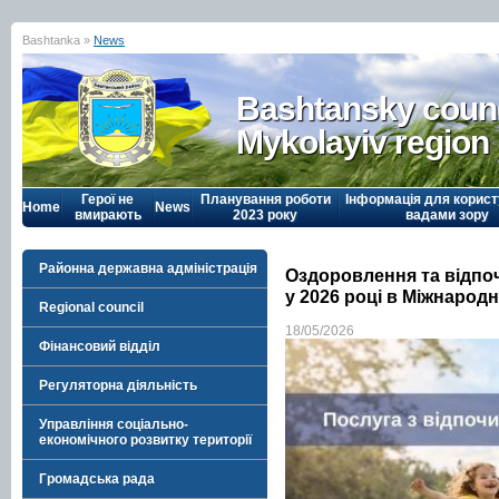
Bashtanka »
News
Bashtansky counc
Mykolayiv region
Герої не
Планування роботи
Інформація для корист
Home
News
вмирають
2023 року
вадами зору
Районна державна адміністрація
Оздоровлення та відпо
у 2026 році в Міжнарод
Regional council
18/05/2026
Фінансовий відділ
Регуляторна діяльність
Управління соціально-
економічного розвитку території
Громадська рада