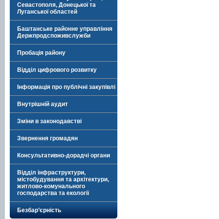
Севастополя, Донецької та
Луганської областей
Баштанське районне управління
Держпродспоживслужби
Пробація району
Відділ цифрового розвитку
Інформація про публічні закупівлі
Внутрішній аудит
Зміни в законодавстві
Звернення громадян
Консультативно-дорадчі органи
Відділ інфраструктури,
містобудування та архітектури,
житлово-комунального
господарства та екології
Безбар’єрність