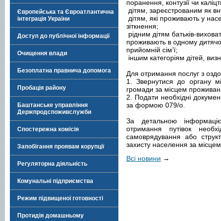
поранення, контузії чи каліцт
дітям, зареєстрованим як вн
Європейська та Євроатлантична
дітям, які проживають у насе
інтеграція України
зіткнення;
рідним дітям батьків-виховат
Доступ до публічної інформації
проживають в одному дитячом
прийомній сім’ї;
Очищення влади
іншим категоріям дітей, виз
Безоплатна правнича допомога
Для отримання послуг з оздо
1. Звернутися до органу м
Пробація району
громади за місцем проживан
2. Подати необхідні докумен
за формою 079/о.
Баштанське управління
Держпродспоживслужби
За детальною інформаці
отримання путівок необх
Спостережна комісія
самоврядування або структ
захисту населення за місце
Запобігання проявам корупції
Всі новини
→
Регуляторна діяльність
Комунальні підприємства
Режим підвищеної готовності
Протидія домашньому