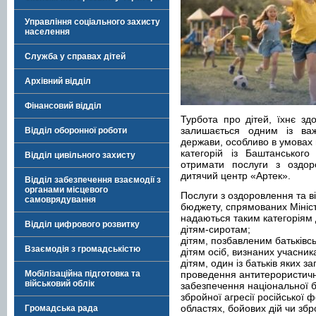
Управління соціального захисту
населення
Служба у справах дітей
Архівний відділ
Фінансовий відділ
Турбота про дітей, їхнє зд
залишається одним із важ
Відділ оборонної роботи
держави, особливо в умовах в
категорій із Баштанськог
Відділ цивільного захисту
отримати послуги з оздор
дитячий центр «Артек».
Відділ забезпечення взаємодії з
органами місцевого
Послуги з оздоровлення та в
самоврядування
бюджету, спрямованих Мініст
надаються таким категоріям ді
Відділ цифрового розвитку
дітям-сиротам;
дітям, позбавленим батьківсь
Взаємодія з громадськістю
дітям осіб, визнаних учасник
дітям, один із батьків яких з
Мобілізаційна підготовка та
проведення антитерористичної
військовий облік
забезпечення національної бе
збройної агресії російської ф
областях, бойових дій чи зб
Громадська рада