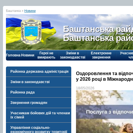
Баштанка »
Новини
Баштанська рай
Баштанська рай
Герої не
Зміни в
Електронне
Учасни
Головна
Новини
вмирають
законодавстві
звернення
чл
Районна державна адміністрація
Оздоровлення та відпо
у 2026 році в Міжнарод
Зміни в законодавстві
18/05/2026
Районна рада
Звернення громадян
Учасникам бойових дій та членам
їх сімей
Управління соціально-
економічного розвитку території