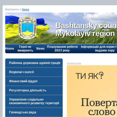
Bashtanka »
News
Bashtansky counc
Mykolayiv region
Герої не
Планування роботи
Інформація для корист
Home
News
вмирають
2023 року
вадами зору
Районна державна адміністрація
25/05/2026
Regional council
Фінансовий відділ
Регуляторна діяльність
Управління соціально-
економічного розвитку території
Громадська рада