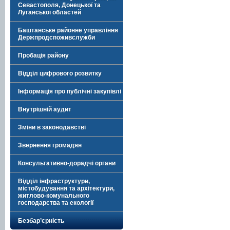
Севастополя, Донецької та
Луганської областей
Баштанське районне управління
Держпродспоживслужби
Пробація району
Відділ цифрового розвитку
Інформація про публічні закупівлі
Внутрішній аудит
Зміни в законодавстві
Звернення громадян
Консультативно-дорадчі органи
Відділ інфраструктури,
містобудування та архітектури,
житлово-комунального
господарства та екології
Безбар’єрність