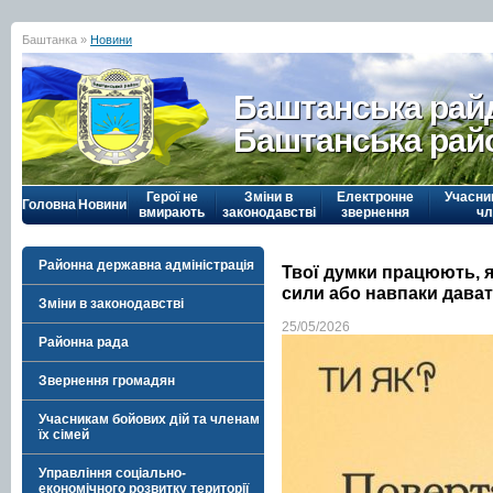
Баштанка »
Новини
Баштанська рай
Баштанська рай
Герої не
Зміни в
Електронне
Учасни
Головна
Новини
вмирають
законодавстві
звернення
чл
Районна державна адміністрація
Твої думки працюють, я
сили або навпаки дават
Зміни в законодавстві
25/05/2026
Районна рада
Звернення громадян
Учасникам бойових дій та членам
їх сімей
Управління соціально-
економічного розвитку території