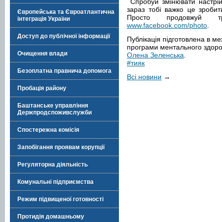
Спробуй змінювати настрій 
зараз тобі важко це зробит
Європейська та Євроатлантична
Просто продовжуй т
інтеграція України
www.facebook.com/photo
.
Доступ до публічної інформації
Публікація підготовлена в м
програми ментального здоро
Очищення влади
Олена Зеленська
.
#тияк
Безоплатна правнича допомога
Всі новини
→
Пробація району
Баштанське управління
Держпродспоживслужби
Спостережна комісія
Запобігання проявам корупції
Регуляторна діяльність
Комунальні підприємства
Режим підвищеної готовності
Протидія домашньому