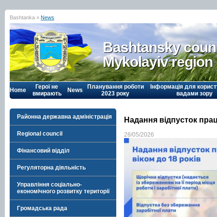
Bashtanka »
News
Bashtansky counc
Mykolayiv region
Герої не
Планування роботи
Інформація для корист
Home
News
вмирають
2023 року
вадами зору
Районна державна адміністрація
Надання відпусток прац
Regional council
28/05/2026
Фінансовий відділ
Регуляторна діяльність
Управління соціально-
економічного розвитку території
Громадська рада