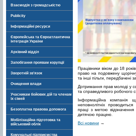
Взаємодія з громадськістю
Publicity
Інформаційні ресурси
Європейська та Євроатлантична
інтеграція України
Архівний відділ
Запобігання проявам корупції
Працівники віком до 18 років
право на подовжену щорічну 
Зворотній зв'язок
та інші пільги, передбачені 
Очищення влади
Дотримання прав молоді у сф
та справедливого робочого 
Учасникам бойових дій та членам
їх сімей
Інформаційна компанія 
неповнолітніх проводитьс
Безоплатна правова допомога
праці з метою відзначення
дитячою працею.
Мобілізаційна підготовка та
Всі новини
→
військовий облік
Комунальні підприємства