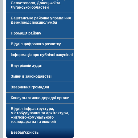
Севастополя, Донецької та
Луганської областей
Баштанське районне управління
Держпродспоживслужби
Пробація району
Відділ цифрового розвитку
Інформація про публічні закупівлі
Внутрішній аудит
Зміни в законодавстві
Звернення громадян
Консультативно-дорадчі органи
Відділ інфраструктури,
містобудування та архітектури,
житлово-комунального
господарства та екології
Безбар’єрність