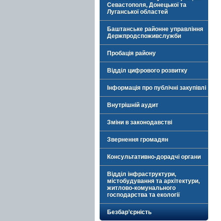
Севастополя, Донецької та
Луганської областей
Баштанське районне управління
Держпродспоживслужби
Пробація району
Відділ цифрового розвитку
Інформація про публічні закупівлі
Внутрішній аудит
Зміни в законодавстві
Звернення громадян
Консультативно-дорадчі органи
Відділ інфраструктури,
містобудування та архітектури,
житлово-комунального
господарства та екології
Безбар’єрність