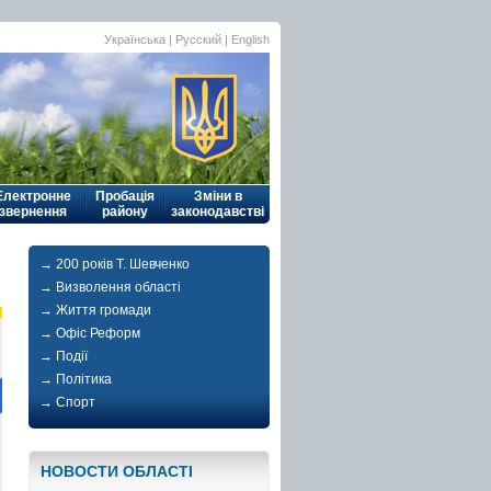
Українська
| Русский |
English
Електронне
Пробація
Зміни в
звернення
району
законодавстві
→ 200 років Т. Шевченко
→ Визволення області
→ Життя громади
→ Офіс Реформ
→ Події
→ Політика
→ Спорт
НОВОСТИ ОБЛАСТI