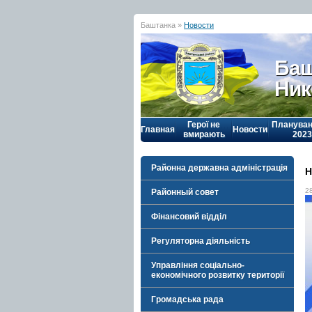
Баштанка »
Новости
Баш
Ник
Герої не
Плануван
Главная
Новости
вмирають
2023
Районна державна адміністрація
Н
2
Районный совет
Фінансовий відділ
Регуляторна діяльність
Управління соціально-
економічного розвитку території
Громадська рада