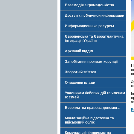
Взаємодія з громадськістю
Доступ к публичной информации
Информационные ресурсы
Європейська та Євроатлантична
інтеграція України
Архівний відділ
Запобігання проявам корупції
П
п
Зворотній зв'язок
п
Д
Очищення влади
с
Учасникам бойових дій та членам
І
їх сімей
п
ч
Безоплатна правова допомога
В
Мобілізаційна підготовка та
військовий облік
Комунальні підприємства