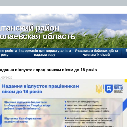
танский район
олаевская область
ня роботи
Інформація для користувачів з
Учасникам бойових дій та
 року
вадами зору
членам їх сімей
адання відпусток працівникам віком до 18 років
8/05/2026