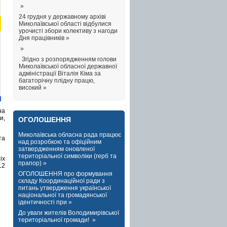
»
24 грудня у державному архіві
Миколаївської області відбулися
урочисті збори колективу з нагоди
Дня працівників »
»
Згідно з розпорядженням голови
Миколаївської обласної державної
адміністрації Віталія Кіма за
багаторічну плідну працю,
високий »
на
и,
ОГОЛОШЕННЯ
Миколаївська обласна рада працює
та
над розробкою та офіційним
затвердженням оновленої
територіальної символіки (герб та
іх
прапор) »
12
ОГОЛОШЕННЯ про формування
складу Координаційної ради з
питань утвердження української
національної та громадянської
ідентичності при »
До уваги жителів Володимирівської
територіальної громади! »