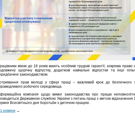
рацівники віком до 18 років мають особливі трудові гарантії, зокрема право 
одовжену щорічну відпустку, додаткові навчальні відпустки та інші пільг
ередбачені законодавством.
отримання прав молоді у сфері праці – важливий крок до безпечного 
праведливого робочого середовища.
нформаційна компанія щодо вимог законодавства про працю неповнолітн
роводиться Державною службою України з питань праці з метою відзначення 
ервня Всесвітнього дня боротьби з дитячою працею.
сі новини
→