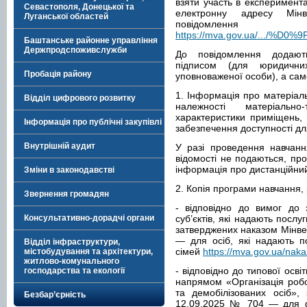
взяти участь в експеримент
Севастополя, Донецької та
електронну адресу Мі
Луганської областей
повідомле
https://mva.gov.ua/.../
Баштанське районне управління
Держпродспоживслужби
До повідомлення додають
підписом (для юридичн
Пробація району
уповноваженої особи), а сам
1. Інформація про матеріаль
Відділ цифрового розвитку
належності матеріально
характеристики приміщень, н
Інформація про публічні закупівлі
забезпечення доступності д
Внутрішній аудит
У разі проведення навчанн
відомості не подаються, про
інформація про дистанційни
Зміни в законодавстві
2. Копія програми навчання,
Звернення громадян
- відповідно до вимог до 
Консультативно-дорадчі органи
суб’єктів, які надають послу
затверджених наказом Мінвет
— для осіб, які надають п
Відділ інфраструктури,
сімей
https://mva.gov.ua/naka
містобудування та архітектури,
житлово-комунального
- відповідно до типової осві
господарства та екології
напрямом «Організація робо
та демобілізованих осіб»,
Безбар’єрність
12.09.2025 № 704 — для фа