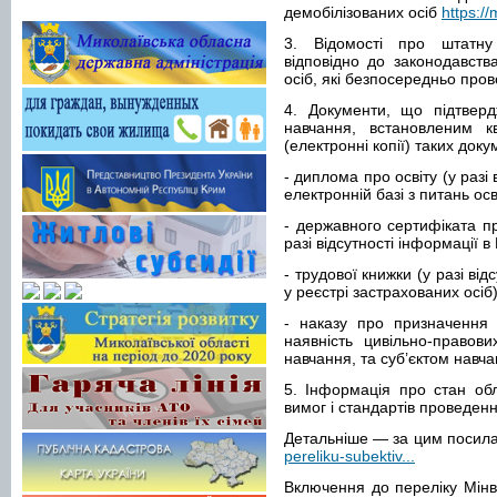
демобілізованих осіб
https:/
3. Відомості про штатну 
відповідно до законодавства
осіб, які безпосередньо про
4. Документи, що підтвердж
навчання, встановленим кв
(електронні копії) таких доку
- диплома про освіту (у разі
електронній базі з питань осв
- державного сертифіката п
разі відсутності інформації в
- трудової книжки (у разі від
у реєстрі застрахованих осіб)
- наказу про призначення 
наявність цивільно-правов
навчання, та суб’єктом навча
5. Інформація про стан об
вимог і стандартів проведен
Детальніше — за цим посил
pereliku-subektiv...
Включення до переліку Мінв