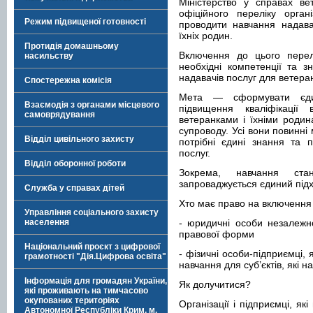
Міністерство у справах ве
офіційного переліку орган
Режим підвищеної готовності
проводити навчання надава
їхніх родин.
Протидія домашньому
Включення до цього перел
насильству
необхідні компетенції та з
надавачів послуг для ветеран
Спостережна комісія
Мета — сформувати єдин
Взаємодія з органами місцевого
підвищення кваліфікаці
самоврядування
ветеранками і їхніми родина
супроводу. Усі вони повинні 
Відділ цивільного захисту
потрібні єдині знання та 
послуг.
Відділ оборонної роботи
Зокрема, навчання ста
запроваджується єдиний під
Служба у справах дітей
Хто має право на включення 
Управління соціального захисту
населення
- юридичні особи незалежно
правової форми
Національний проєкт з цифрової
- фізичні особи-підприємці,
грамотності "Дія.Цифрова освіта"
навчання для суб’єктів, які н
Інформація для громадян України,
Як долучитися?
які проживають на тимчасово
окупованих територіях
Організації і підприємці, я
Автономної Республіки Крим, м.