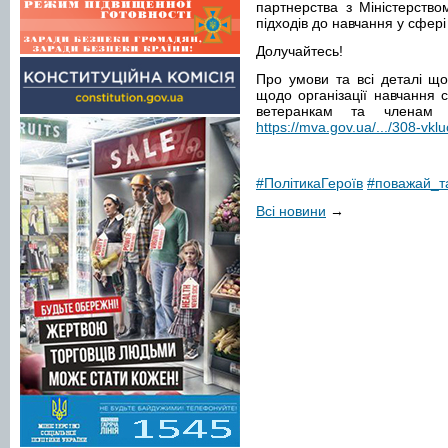
партнерства з Міністерство
підходів до навчання у сфері
Долучайтесь!
Про умови та всі деталі що
щодо організації навчання с
ветеранкам та членам
https://mva.gov.ua/.../308-vkl
#ПолітикаГероїв
#поважай_т
Всі новини
→