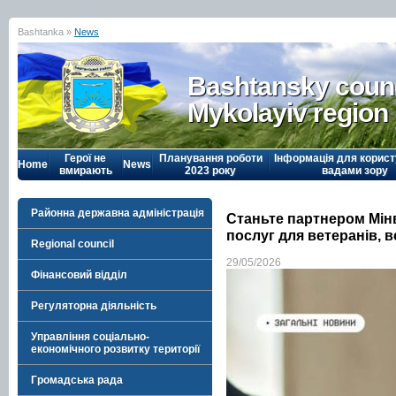
Bashtanka »
News
Bashtansky counc
Mykolayiv region
Герої не
Планування роботи
Інформація для корист
Home
News
вмирають
2023 року
вадами зору
Районна державна адміністрація
Станьте партнером Мінв
послуг для ветеранів, в
Regional council
29/05/2026
Фінансовий відділ
Регуляторна діяльність
Управління соціально-
економічного розвитку території
Громадська рада