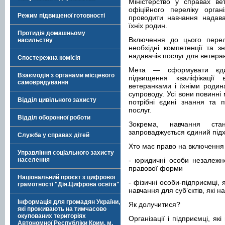
Міністерство у справах ве
офіційного переліку орган
Режим підвищеної готовності
проводити навчання надава
їхніх родин.
Протидія домашньому
Включення до цього перел
насильству
необхідні компетенції та з
надавачів послуг для ветеран
Спостережна комісія
Мета — сформувати єдин
Взаємодія з органами місцевого
підвищення кваліфікаці
самоврядування
ветеранками і їхніми родина
супроводу. Усі вони повинні 
Відділ цивільного захисту
потрібні єдині знання та 
послуг.
Відділ оборонної роботи
Зокрема, навчання ста
запроваджується єдиний під
Служба у справах дітей
Хто має право на включення 
Управління соціального захисту
населення
- юридичні особи незалежно
правової форми
Національний проєкт з цифрової
- фізичні особи-підприємці,
грамотності "Дія.Цифрова освіта"
навчання для суб’єктів, які н
Інформація для громадян України,
Як долучитися?
які проживають на тимчасово
окупованих територіях
Організації і підприємці, я
Автономної Республіки Крим, м.