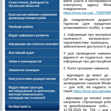
взяти участь в експеримент
Севастополя, Донецької та
електронну адресу Мі
Луганської областей
повідомле
https://mva.gov.ua/.../
Баштанське районне управління
Держпродспоживслужби
До повідомлення додають
підписом (для юридичн
Пробація району
уповноваженої особи), а сам
1. Інформація про матеріаль
Відділ цифрового розвитку
належності матеріально
характеристики приміщень, н
Інформація про публічні закупівлі
забезпечення доступності д
Внутрішній аудит
У разі проведення навчанн
відомості не подаються, про
інформація про дистанційни
Зміни в законодавстві
2. Копія програми навчання,
Звернення громадян
- відповідно до вимог до 
Консультативно-дорадчі органи
суб’єктів, які надають послу
затверджених наказом Мінвет
— для осіб, які надають п
Відділ інфраструктури,
сімей
https://mva.gov.ua/naka
містобудування та архітектури,
житлово-комунального
- відповідно до типової осві
господарства та екології
напрямом «Організація робо
та демобілізованих осіб»,
Безбар’єрність
12.09.2025 № 704 — для фа