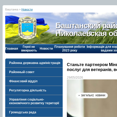
Баштанка »
Новости
Баштанский рай
Николаевская о
Герої не
Планування роботи
Інформація для кор
Главная
Новости
вмирають
2023 року
вадами зо
Районна державна адміністрація
Станьте партнером Мінв
послуг для ветеранів, в
Районный совет
29/05/2026
Фінансовий відділ
Регуляторна діяльність
Управління соціально-
економічного розвитку території
Громадська рада