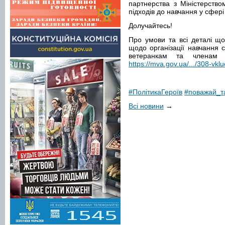
партнерства з Міністерство
підходів до навчання у сфері
Долучайтесь!
Про умови та всі деталі що
щодо організації навчання с
ветеранкам та членам
https://mva.gov.ua/.../308-vkl
#ПолітикаГероїв
#поважай_т
Всі новини
→