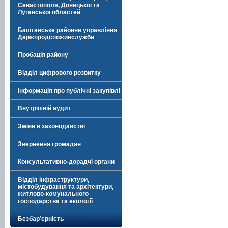
Севастополя, Донецької та
Луганської областей
Баштанське районне управління
Держпродспоживслужби
Пробація району
Відділ цифрового розвитку
Інформація про публічні закупівлі
Внутрішній аудит
Зміни в законодавстві
Звернення громадян
Консультативно-дорадчі органи
Відділ інфраструктури,
містобудування та архітектури,
житлово-комунального
господарства та екології
Безбар’єрність