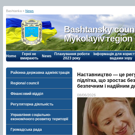
Bashtanka »
News
Bashtansky counc
Mykolayiv region
Герої не
Планування роботи
Інформація для корист
Home
News
вмирають
2023 року
вадами зору
Районна державна адміністрація
Наставництво — це рег
підлітка, що зростає бе
Regional council
безпечним і надійним 
Фінансовий відділ
08/06/2026
Регуляторна діяльність
Управління соціально-
економічного розвитку території
Громадська рада