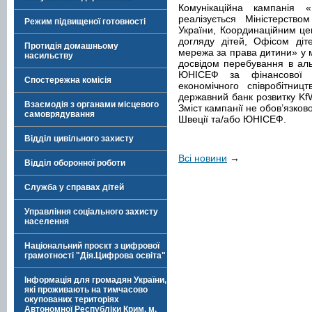
Комунікаційна кампанія 
реалізується Міністерством
Режим підвищеної готовності
України, Координаційним це
догляду дітей, Офісом діт
Протидія домашньому
мережа за права дитини» у м
насильству
досвідом перебування в ал
ЮНІСЕФ за фінансової п
Спостережна комісія
економічного співробітниц
державний банк розвитку Kf
Взаємодія з органами місцевого
Зміст кампанії не обов’язко
самоврядування
Швеції та/або ЮНІСЕФ.
Відділ цивільного захисту
Всі новини
→
Відділ оборонної роботи
Служба у справах дітей
Управління соціального захисту
населення
Національний проєкт з цифрової
грамотності "Дія.Цифрова освіта"
Інформація для громадян України,
які проживають на тимчасово
окупованих територіях
Автономної Республіки Крим, м.