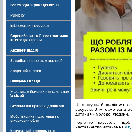
Взаємодія з громадськістю
Publicity
Інформаційні ресурси
Європейська та Євроатлантична
інтеграція України
Архівний відділ
Запобігання проявам корупції
Зворотній зв'язок
Очищення влади
Учасникам бойових дій та членам
їх сімей
Це доступна й реалістична 
Безоплатна правова допомога
ресурсів. Втім, саме вона м
дитини чи молодої людини.
Мобілізаційна підготовка та
військовий облік
Гортайте карусель, щоб
наставинчтио читайте на
dity
Комунальні підприємства